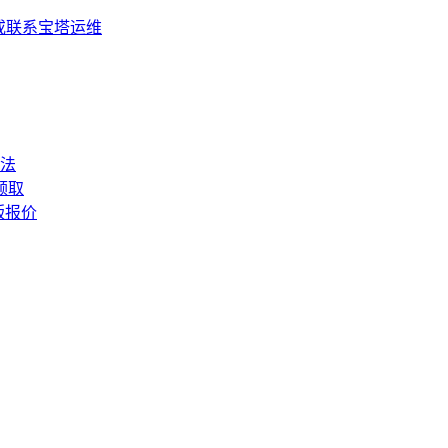
或联系宝塔运维
法
领取
版报价