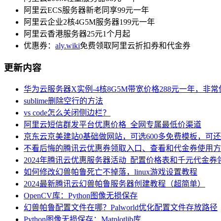
阿里云ECS服务器新老同享99元一年
阿里云企业2核4G5M服务器199元一年
阿里云香港服务器25元1个月起
优惠券：
aly.wiki
免费领取阿里云折扣券和代金券
更新内容
华为云服务器X实例-4核8G5M带宽价格288元一年，非
sublime删除空行的方法
vs code怎么关闭侧边栏？
阿里云短信群发平台优惠价格_全网专属最低价渠道
京东云京美建站0基础做网站，可选600多免费模板，可
不看后悔的腾讯云优惠券领取入口、查看和代金券使用方
2024年腾讯云优惠服务器活动_配置价格表和千元代金券
如何修改幻兽帕鲁死亡不掉落，linux游戏设置教程
2024最新腾讯云幻兽帕鲁服务器创建教程（超简单）
OpenCV库：Python图像无损保存
幻兽帕鲁配置文件在哪？Palworld优化配置文件存放路径
Python图像无损保存：Matplotlib库