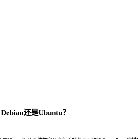
ebian还是Ubuntu？