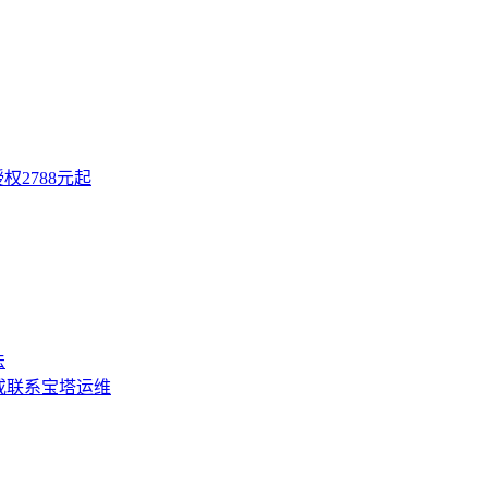
权2788元起
法
或联系宝塔运维