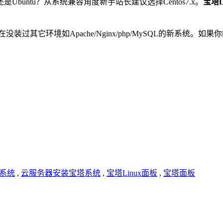
还是Ubuntu？从系统兼容角度新手站长建议选择Centos7.x。
宝塔L
吧须在没装过其它环境如Apache/Nginx/php/MySQL的新
系统
,
云服务器安装宝塔系统
,
宝塔Linux面板
,
宝塔面板