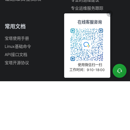
专业运维服务跟踪
×
在线客服咨询
常用文档
快捷入口
宝塔使用手册
公司简介
Linux基础命令
开发者中心
API接口文档
漏洞提交
宝塔开源协议
GitHub
使用微信扫一扫
工作时间：9:10-18:00
正版查询
联系我们
商务合作QQ（商务）：394030111
联系电话（客服）：0769-23030556
周一至周六 9:15–12:30 14:00–18:15（节假日除外）