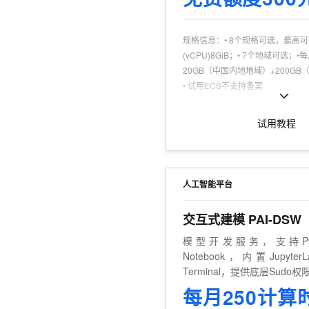
10 分钟在聊天系统中增加
专有云
规格信息
：
• 8个规格可选，最高
(vCPU)8GiB；• 7个地域可选；
20GB（中国内地地域）+200G
• 试用ECS不支持备案
可试用人群
：
个人认证，且为产品
商品特点
：
个人、企业试用不同享
试用教程
人工智能平台
交互式建模 PAI-DSW
模型开发服务，支持Py
Notebook，内置Jupyter
Terminal，提供底层Sud
每月250计算