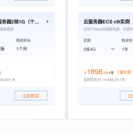
轻量应用服务器2核1G（个人开发者优选）
云服务器ECS c9i实例
面板搭建
适用于Web前端服务器、机器
购买时长
实例
购买时
面板
1个月
2核4G
1年
1898
了解优惠
月
￥
.
25
/1年
34.00/1月
官网折扣价
:
¥1898.25/1年
立即购买
立