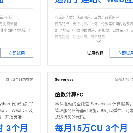
一个 AI 助手
超强辅助，Bol
即刻拥有 DeepSeek-R1 满血版
在企业官网、通讯软件中为客户提供 AI 客服
多种方案随心选，轻松解锁专属 DeepSeek
可试用4核
可试用人群
：
认证用户，且为产品新用户
•每月免费流量：
商品特点
：
支持北京、上海、伦敦等中国内地及
B（非中国内地地域）；
21个地域（不含中国香港、新加坡、日本东京）
商品功能
：
贴近应用，简单易用
新用户
商品优势
：
200Mbps峰值带宽
。
立即试用
试用教程
立即试
Serverless
额度3个月内有效
额度3个月
函数计算FC
thon代码编写
事件驱动的全托管 Serverless 计算服务
Lab、WebIDE及
管理服务器等基础设施，即可以弹性、可
o权限，开放灵活。
式运行您的代码。
时 3个月
每月15万CU 3个月