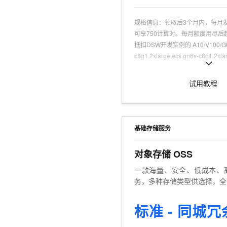
规格信息
：
领取后3个月内，每月发
可享750计算时。每月额度用尽后
抵扣DSW开发实例的 A10/V100/G6 
c8g1.2xlarge,ecs.gn6v-c8g1.2xla
可试用人群
：
认证用户，且为产品
适用场景
：
大模型；AIGC、LLM
试用教程
Python 代码进行模型开发的场
ModelScope 提供的模型进行调
基础存储服务
对象存储 OSS
一款海量、安全、低成本、
务，多种存储类型供选择，全