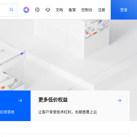
文档
备案
控制台
注册
登录
验
作计划
器
AI 活动
专业服务
服务伙伴合作计划
开发者社区
加入我们
产品动态
服务平台百炼
阿里云 OPC 创新助力计划
一站式生成采购清单，支持单品或批量购买
io：打造专属 AI 语音助手
S产品伙伴计划（繁花）
峰会
CS
造的大模型服务与应用开发平台
一句话生成原生可编辑精美 PPT 文稿
AI 生产力先锋
Al MaaS 服务伙伴赋能合作
域名
博文
Careers
至高可申请百万元
Qwen3.8-Max 模型上线
开启高性价比 AI 编程新体验
弹性可伸缩的云计算服务
Qwen-Audio-3.0-Realtime 端到端实时语音角色扮演
输入一句话想法, 轻松生成专业的 PPT
先锋实践拓展 AI 生产力的边界
Token 补贴，五大权
计划
海大会
伙伴信用分合作计划
商标
问答
社会招聘
益加速 OPC 成功
eek-V4-Pro
SS
一键部署幻兽帕鲁游戏服务器
飞天发布时刻
HOT
Open Search 向量检索版支
划
备案
电子书
校园招聘
pSeek-V4-Pro
视频创作，一键激活电商全链路生产力
稳定、安全、高性价比、高性能的云存储服务
一键购买专属联机服务器，轻松开启游戏
所见，即是所愿
持视频检索 Pipeline 功能
更多支持
划
公司注册
镜像站
视频生成
语音识别与合成
专属 QwenPaw
漫剧工坊：一站式动画创作平台
AI 实训营
HOT
应用身份服务 (IDaaS)
合作伙伴培训与认证
划
上云迁移
站生成，高效打造优质广告素材
全接入的云上超级电脑
从聊天伙伴进化为能主动干活的本地数字员工
快速生产连贯的高质量长漫剧
从基础到进阶，Agent 创客手把手教你
OpenClaw 管理能力上线
e-1.1-T2V
Qwen3-TTS-Flash
lScope
我要反馈
更多低价权益
查询合作伙伴
畅细腻的高质量视频
离线语音合成大模型，多语言方言自适应，低延迟高稳定
n Alibaba Cloud ISV 合作
代维服务
建企业门户网站
10 分钟搭建微信、支付宝小程序
MaxCompute MaxFrame 提
创新加速
ope
登录合作伙伴管理后台
我要建议
站，无忧落地极速上线
以可视化方式快速构建移动和 PC 门户网站
国内短信简单易用，安全可靠，秒级触达，全球覆盖200+国家和地区。
高效部署网站，快速应用到小程序
供自动弹性内存功能
l 应用落地
让客户享受技术红利，长期普惠上云
e-1.1-I2V
Cosyvoice-V3-Flash
安全
畅自然，细节丰富
高表现力语音合成大模型，语音克隆听感自然
我要投诉
PolarDB
上云场景组合购
Milvus 弹性伸缩功能新增节
伴
漫剧创作，剧本、分镜、视频高效生成
100%兼容MySQL、PostgreSQL，兼容Oracle，支持集中和分布式
覆盖90%+业务场景，专享组合折扣价
点支持范围
2V
VPN
Fun-ASR