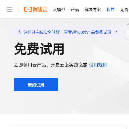
大模型
产品
解决方案
权益
定价
大模型
产品
解决方案
权益
定价
云市场
伙伴
服务
了解阿里云
精选产品
精选解决方案
普惠上云
产品定价
精选商城
成为销售伙伴
售前咨询
为什么选择阿里云
注册并完成实名认证，享受超160款产品免费试用
千问AI平台
了解云产品的定价详情
免费试用
大模型服务平台百炼
千问办公，解锁你的工作
普惠上云 官方力荐
分销伙伴
在线服务
网站建设
什么是云计算
大
大模型服务与应用平台
企业级Agent产品，直接
云服务器38元/年起，超
咨询伙伴
多端小程序
技术领先
云上成本管理
售后服务
轻量应用服务器
Agency Agents：拥
官方推荐返现计划
大模型
立即领用云产品，开启云上实践之旅
试用规则
精选产品
精选解决方案
Salesforce 国际版订阅
稳定可靠
管理和优化成本
推荐新用户得奖励，单订单
销售伙伴合作计划
自助服务
友盟天域
安全合规
人工智能与机器学习
AI
文本生成
云数据库 RDS
HappyHorse 打造一
云工开物
无影生态合作计划
在线服务
我的试用
观测云
分析师报告
高校专属算力普惠，学生认
计算
互联网应用开发
Qwen3.8-Max
HOT
Salesforce On Alibaba C
工单服务
智能体时代全能旗舰模型
Tuya 物联网平台阿里云
研究报告与白皮书
人工智能平台 PAI
快速拥有专属 OpenClaw
大模
Consulting Partner 合
大数据
容器
免费试用
短信专区
一站式AI开发、训练和推
蓝凌 OA
Qwen3.7-Plus
AI 大模型销售与服务生
现代化应用
存储
天池大赛
能看、能想、能动手的多模
云解析DNS
解决方案免费试用 新老
电子合同
最高领取价值200元试用
安全
网络与CDN
AI 算法大赛
Qwen3-VL-Plus
畅捷通