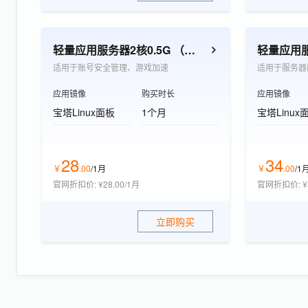
轻量应用服务器2核0.5G （个人开发者优选）
适用于账号安全管理、游戏加速
适用于服务器
应用镜像
购买时长
应用镜像
宝塔Linux面板
1个月
宝塔Linux
28
34
￥
.
00
/1月
￥
.
00
/1
官网折扣价
:
¥28.00/1月
官网折扣价
:
¥
立即购买