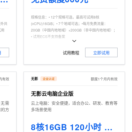
t.diy 一步搞定创意建站
构建大模型应用的安全防护体系
通过自然语言交互简化开发流程,全栈开发支持
通过阿里云安全产品对 AI 应用进行安全防护
规格信息
：
• 12个规格可选，最高可试用8核
海外共
(vCPU)16GiB；• 7个地域可选；•每月免费流量：
试用
20GB（中国内地地域）+200GB（非中国内地地域）；
• 试用ECS不支持备案
可试用人群
：
企业认证，且为产品新用户
商品特点
：
个人、企业试用不同享
用
试用教程
立即试用
无影
内有效
额度1个月内有效
无影云电脑企业版
，无需
云上电脑：安全便捷，适合办公、研发、教育等
靠的方
多场景使用
8核16GB 120小时 1个月