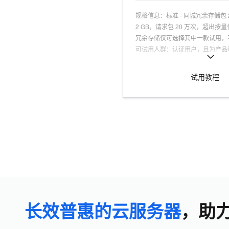
规格信息
：
标准 - 同城冗余存储包 
2 GB，请求包 20 万次，超出
冗余存储仅可选择其中一款试用，
可试用人群
：
认证用户，且为产品
适用场景
：
适合网站静态资源、企
存储需求场景
试用教程
商品特点
：
高可靠性、低成本、高
单易用
商品功能
：
存储空间管理、访问控
处理、生命周期管理
商品优势
：
数据持久性达 99.999
容灾，保障业务连续性
长效普惠的云服务器
，助