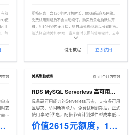
，有效
规格信息
：
含120小时开机时长，80GiB磁盘及网络。
PU使
免费试用到期后不会自动续订。购买后云电脑默认开
U使用
机，如10分钟内无连接，则自动关机/休眠以节省时长。
费。每
若选择自动关机/休眠，当月度时长提前使用完时，云电
地地域
脑自动关机/休眠；再次开启云电脑时，计算资源会按需
扣多款云
计费，请确保账户余额充足；商品提到的“核”指 vCPU
用
试用教程
立即试用
可试用人群
：
企业认证，且为产品新用户
适用场景
：
云上电脑：安全便捷，适合办公、研发、教
育等多场景使用
、AI
商品特点
：
强安全、零运维、低投入、更灵活
关系型数据库
内有效
额度1个月内有效
具多
RDS MySQL Serverless 高可用系列
除单点
具备高可用能力的Serverless形态，支持多可用
同时支
区容灾、防闪断等能力。免费试用到期后，正式
产品之
使用享5折优惠，配搭节省计划弹性型成本低至
4折。
0个小时 15LCU
价值2615元额度，1个月