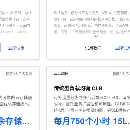
放250计算时，总计
规格信息
：
函数计算提供每月 15万CU 试用额度
超出按量计费，支持
期3个月，试用额度可抵扣函数调用次数、活跃vC
3 种机型:ecs.gn7i-
用量、闲置vCPU使用量、内存使用量、活跃GP
rge,ecs.g6.xlarge。
量、闲置GPU使用量和磁盘使用量，超出按量计
新用户
个月可获得220 GB的CDT公网流量，其中中国内
；AI 机器学习；使用
20 GB/月，非中国内地地域200GB/月，支持抵
立即试用
试用教程
立即试
景；基于模型社区如
产品按流量计费所产生的公网流量。
优的场景
可试用台数
：
1台
可试用人群
：
认证用户，且为产品新用户
适用场景
：
AI应用开发、Web 应用、实时数据处理
云上网络
额度3个月内有效
额度3个月
推理、视频转码
商品特点
：
触发器类型多、编程语言多、开发工
传统型负载均衡 CLB
商品优势
：
免运维，高可用，低成本，高可靠
高可靠的云存储服
可将流量分发到多台后端ECS / ECI，消
面优化存储成本。
故障，提升业务扩展性和可用性。CLB可
持4层、7层业务的负载均衡，是SLB家族
一。
标准 - 同城冗余存储 20GB 3个月
每月75