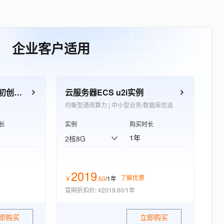
企业客户适用
云服务器 ECS e实例（初创企业优选）
云服务器ECS u2i实例
均衡型通用算力 | 中小型业务/数据库优选
长
实例
购买时长
1年
2核8G
2019
了解优惠
￥
.
60
/1年
官网折扣价
:
¥2019.60/1年
即购买
立即购买