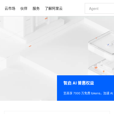
云市场
伙伴
服务
了解阿里云
AI 特惠
数据与 API
成为产品伙伴
企业增值服务
最佳实践
价格计算器
AI 场景体
基础软件
产品伙伴合
阿里云认证
市场活动
配置报价
大模型
自助选配和估算价格
新方式
睿译宝，AI翻译排版一步到位
智启 AI 普惠权益
产品生态集成认证中心
企业支持计划
云上春晚
域名与网站
千问官方 MaaS 平台，为开发者和 Agent 而生，新用户赠送 1 亿 + tokens 额度
Qwen Aud
AI Coding
阿里云Maa
2026 阿里云
云服务器 E
为企业打
数据集
Windows
大模型认证
模型
NEW
NEW
交付可用成果
值低价云产品抢先购
上传文档即自动完成翻译和格式还原
至高享 1亿+免费 tokens，加速 Al 应用落地
提供智能易用的域名与建站服务
智能编程，一键
安全可靠、
产品生态伙伴
专家技术服务
云上奥运之旅
弹性计算合作
阿里云中企出
手机三要素
宝塔 Linux
全部认证
价格优势
有专属领域专家
GLM-5.2：长任务时代开源旗舰模型
阿里云 OPC 创新助力计划
千问大模型
即刻拥有 DeepS
AI 电商营销
对象存储 O
大模型
产品生态伙伴工作台
企业增值服务台
云栖战略参考
云存储合作计
云栖大会
身份实名认证
CentOS
训练营
推动算力普惠，释放技术红利
最高返9万
多领域专家智能体,一键组建 AI 虚拟交付团队
快速构建应用程序和网站，即刻迈出上云第一步
至高百万元 Token 补贴，加速一人公司成长
多元化、高性能、安全可靠的大模型服务
真正可用的 1M 上下文,一次完成代码全链路开发
轻松解锁专属 Dee
从图文生成到
云上的中国
数据库合作计
活动全景
短信
Docker
图片和
站式影视创作平台
Hermes Agent，打造自进化智能体
Token Plan 模型订阅计划
数字证书管理服务（原SSL证书）
5 分钟轻松部署
AI 广告创作
无影云电脑
企业成长
NEW
信息公告
看见新力量
云网络合作计
OCR 文字识别
JAVA
证享300元代金券
可视化编排打通从文字构思到成片全链路闭环
全托管，含MySQL、PostgreSQL、SQL Server、MariaDB多引擎
自主进化，持久记忆，越用越聪明
Qwen3.8-Max 首发尝鲜，限时加量 10 倍，夜间低至2折
实现全站HTTPS，呈现可信的WEB访问
图文、视频一
随时随地安
Kimi-K3
HappyHors
NEW
魔搭 Mode
loud
服务实践
智启 AI 普惠权益
官网公告
Kimi 最新旗舰模型，长程编程与推理利器
让文字生成流
金融模力时刻
Salesforce O
版
发票查验
全能环境
Claude Code + GStack 打造工程团队
千问办公，限时限量积分加倍
Qoder
低代码高效构
AI 建站
短信服务
型
NEW
作计划
计划
创新中心
魔搭 ModelSc
健康状态
理服务
让AI从“聊天伙伴”进化为能干活的“数字员工”
安装技能 GStack，拥有专属 AI 工程团队
你的AI工作搭子，覆盖日常办公高频场景
面向真实软件的智能体编程平台
0 代码专业建
至高享 7000 万免费 tokens，加速 A
客户案例
天气预报查询
操作系统
Deepseek-v4-pro
HappyHors
态合作计划
态智能体模型
旗舰 MoE 大模型，百万上下文与顶尖推理能力
图生视频，流
同享
万小智 AI 建站低至 15元/月
Qoder CN
AI 短剧/漫剧
云原生数据库 
快递物流查询
WordPress
成为服务伙
高校合作
点，立即开启云上创新
覆盖公网/内网、递归/权威、移动APP等全场景解析服务
送.CN域名，送备案服务码
基于千问大模型等，支持代码智能生成、研发智能问答
AI助力短剧
GLM-5.2
Wan2.7-T
Ubuntu