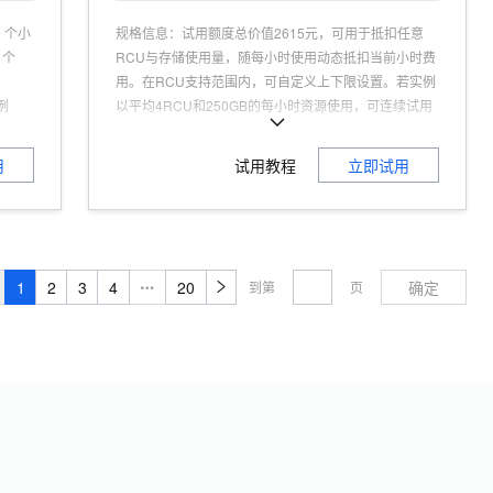
 个小
规格信息
：
试用额度总价值2615元，可用于抵扣任意
 个
RCU与存储使用量，随每小时使用动态抵扣当前小时费
用。在RCU支持范围内，可自定义上下限设置。若实例
例
以平均4RCU和250GB的每小时资源使用，可连续试用
1个月(2615/((0.333*4+0.0017*250)*2*24))，2615元
可用
额度消耗完，则自动计费。使用1个月后，无论免费额
用
试用教程
立即试用
实例，
度是否消耗完毕，RDS 都会自动计费，若您不继续使用
额度
RDS，请及时释放。
可试用人群
：
认证用户，且为产品新用户
适用场景
：
免运维，高可用，低成本，高可靠
1
2
3
4
20
确定
到第
页