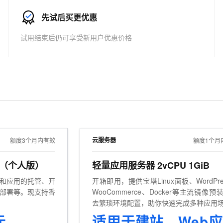
服务生态伙伴
视觉 Coding、空间感知、多模态思考等全面升级
1M上下文，专为长程任务能力而生
云工开物
企业应用
Works
Night Plan 支持 Qwen 3.8-Max
云原生大数据计算服务 MaxCompute
AI 办公
容器服务 Kub
NEW
Red Hat
先试后买更优惠
30+ 款产品免费体验
Data Agent 驱动的一站式 Data+AI 开发治理平台
夜间 5 折，Qwen/Meoo/TokenPlan 客户专享
面向分析的企业级SaaS模式云数据仓库
AI智能应用
提供一站式管
科研合作
ERP
堂（旗舰版）
SUSE
试用结束后仍可享受新用户优惠价格
智能客服
AI 应用构建
大模型原生
CRM
防护产品
2个月
自动承接线索
建站小程序
Qoder
大模型服务平台百炼-应用模版
OA 办公系统
HOT
NEW
面向真实软件
个人版上线、团队版降价；千问3.8-Max首发发尝鲜
丰富多元化的应用模版和解决方案
力提升
财税管理
模板建站
万有无界
大模型服务平台百炼-智能体
400电话
定制建站
的模型效果
灵活可视化地构建企业级 Agent
方案
广告营销
模板小程序
秒悟
人工智能平台 PAI
定制小程序
云端极速 AI 
新一代 AI 视频生成模型，深度适配广告营销等场景
AI Native 的算法工程平台，一站式完成建模、训练、推理服务部署
云服务器
额度3个月内有效
额度1个月
APP 开发
用（个人版）
轻量应用服务器 2vCPU 1GiB
建站系统
和应用的托管、开
开箱即用，提供宝塔Linux面板、WordPre
部署等。现支持香
WooCommerce、Docker等主流镜像预
AI 应用
10分钟微调：让0.6B模型媲美235B模
多模态数据信
去繁琐环境配置，助你快速完成多种应用
型
依托云原生高可用架构,实现Dify私有化部署
部署。
元
用1%尺寸在特定领域达到大模型90%以上效果