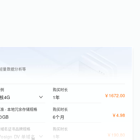
轻量数据分析等
实例
购买时长
￥
1672
.
00
2核4G
1年
准 - 本地冗余存储规格
购买时长
￥
4
.
98
0GB
6个月
单域名证书品牌规格
购买时长
￥
190
.
80
osign DV 单域名
1年