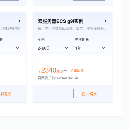
云服务器ECS g9i实例
学习推理等应用
适用中小型数据库系统、缓存、搜索集群等应用
长
实例
购买时长
2核8G
1年
2340
了解优惠
￥
.
85
/1年
官网折扣价
:
¥2340.85/1年
即购买
立即购买