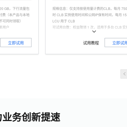
20 GB，下行流量包
规格信息
：
仅支持按使用量计费的CLB，每月 750
按量付费（本产品与本地
时 CLB 实例使用时间和公网IP保有时间，每月 15
不可同时领取）
LCU 用于 CLB
新用户
可试用台数
：
权益限领 1 次，适用于多台 CLB 实
业文档备份等高可用
可试用人群
：
认证用户，且为产品新用户
适用场景
：
Web应用、音视频业务、高并发、高
立即试用
试用教程
立即试
扩展性、高性能、简
商品特点
：
领取本权益后将自动创建 1 个 CLB 
推荐开通“云数据传输CDT”获得每月免费公网流量
制、数据安全、数据
商品功能
：
高并发负载分担，单点故障自动切流
9999999%，多可用区
力业务创新提速