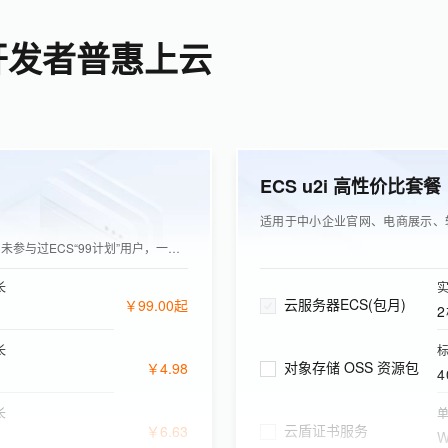
开发者普惠上云
ECS u2i 高性价比套餐
适用于中小企业官网、电商展示、
未参与过ECS“99计划”用户，一年可同价续费1次
长
云服务器ECS(包月)
￥
99
.
00
起
长
标
对象存储 OSS 资源包
￥
4
.
98
4
长
云盾证书服务
￥
6
.
63
W