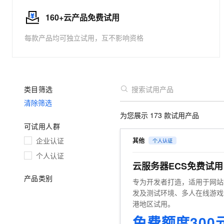
大数据开发治理平台 Data
AI 产品 免费试用
网络
安全
云开发大赛
Tableau 订阅
160+云产品免费试用
1亿+ 大模型 tokens 和 
可观测
入门学习赛
中间件
AI空中课堂在线直播课
每款产品均可独立试用，互不影响资格
云防火墙
140+云产品 免费试用
大模型服务
上云与迁云
云原生的云上边界网络安全
产品新客免费试用，最长1
数据库
生态解决方案
千问AI平台-Token Plan
企业出海
大模型ACA认证体验
大数据计算
助力企业全员 AI 认知与能
行业生态解决方案
类目筛选
政企业务
媒体服务
千问AI平台-模型体验
开发者生态解决方案
清除筛选
在线体验全尺寸、多种模态
企业服务与云通信
为您展示
173
款试用产品
AI 开发和 AI 应用解决
可试用人群
Happy 系列大模型
域名与网站
企业认证
其他
终端用户计算
个人认证
云服务器ECS免费试
Serverless
大模型解决方案
产品类别
专为开发者打造，适用于网站
发及测试环境、多人在线游戏
开发工具
快速部署 Dify，高效搭建 
港地区试用。
迁移与运维管理
免费额度300