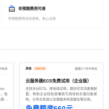
文戏情感细腻自然，动作戏激烈拳拳到肉，实现更强表演能力
支持中英文自由切换，具备更强的噪声鲁棒性
ernetes 版 ACK
云聚AI 严选权益
AI 原生数据库服务发布
SSL 证书
非预期费用可退
，一键激活高效办公新体验
理容器应用的 K8s 服务
精选AI产品，从模型到应用全链提效
Agent 数据网关
堡垒机
非预期费用支持退款，安心试用
AI 用量加速计划
云原生数据库 PolarDB
应用
防火墙
、识别商机，让客服更高效、服务更出色。
新老同享，达量后返
Agentic Database 发布
千问办公
主机安全
NEW
的智能体编程平台
一站式AI生产力平台
AI 应用及服务市场
伶鹊
企业级人与Agent协作平台，接入和调度多个数字员工
智能客服平台，对话机器人、对话分析、智能外呼
AI 应用
大模型服务平台百炼 - 全妙
大模型
应用创作平台
多模态内容创作工具，已接入 DeepSeek
其他
内有效
额度3个月内有效
自然语言处理
云服务器ECS免费试用（企业版）
数据标注
ss、
支持多台ECS、跨地域试用，期间可灵活更换配
机器学习
装，免
置，帮助企业轻松部署高可用性和负载均衡架
息提取
与 AI 智能体进行实时音视频通话
场景的
构、分布式系统以及微服务和容器化等应用。
从文本、图片、视频中提取结构化的属性信息
构建支持视频理解的 AI 音视频实时通话应用
适用于建站、Web应用等场景
免费额度660元