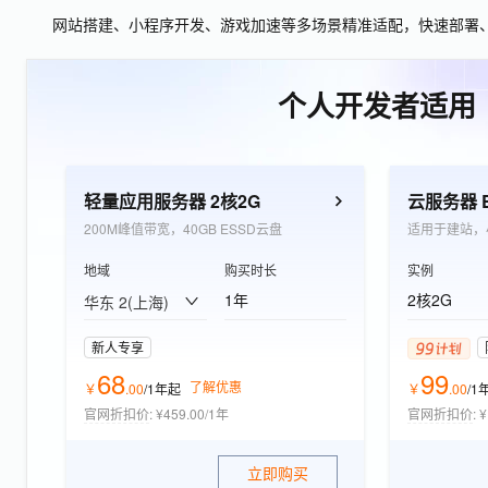
网站搭建、小程序开发、游戏加速等多场景精准适配，快速部署
个人开发者适用
轻量应用服务器 2核2G
200M峰值带宽，40GB ESSD云盘
适用于建站，
地域
购买时长
实例
1年
2核2G
华东 2(上海)
新人专享
68
99
了解优惠
￥
.
00
/1年
起
￥
.
00
/1
官网折扣价
:
¥459.00/1年
官网折扣价
:
¥
立即购买