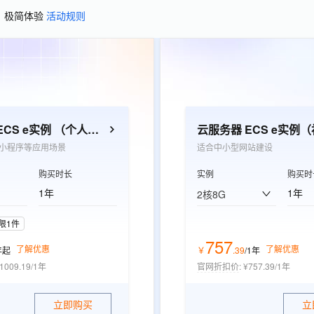
、极简体验
活动规则
云服务器 ECS e实例 （个人开发者优选）
小程序等应用场景
适合中小型网站建设
购买时长
实例
购买时
1年
1年
2核8G
限1件
757
了解优惠
了解优惠
年
起
￥
.
39
/1年
1009.19/1年
官网折扣价
:
¥757.39/1年
立即购买
立