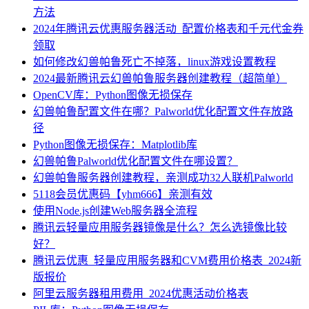
方法
2024年腾讯云优惠服务器活动_配置价格表和千元代金券
领取
如何修改幻兽帕鲁死亡不掉落，linux游戏设置教程
2024最新腾讯云幻兽帕鲁服务器创建教程（超简单）
OpenCV库：Python图像无损保存
幻兽帕鲁配置文件在哪？Palworld优化配置文件存放路
径
Python图像无损保存：Matplotlib库
幻兽帕鲁Palworld优化配置文件在哪设置？
幻兽帕鲁服务器创建教程，亲测成功32人联机Palworld
5118会员优惠码【yhm666】亲测有效
使用Node.js创建Web服务器全流程
腾讯云轻量应用服务器镜像是什么？怎么选镜像比较
好？
腾讯云优惠_轻量应用服务器和CVM费用价格表_2024新
版报价
阿里云服务器租用费用_2024优惠活动价格表