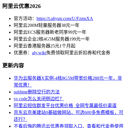
阿里云优惠2026
官方活动：
https://t.aliyun.com/U/FzmsXA
阿里云200M轻量服务器38元一年
阿里云ECS服务器新老同享99元一年
阿里云企业2核4G5M服务器199元一年
阿里云香港服务器25元1个月起
优惠券：
aly.wiki
免费领取阿里云折扣券和代金券
更新内容
华为云服务器X实例-4核8G5M带宽价格288元一年，非
常优惠！
sublime删除空行的方法
vs code怎么关闭侧边栏？
阿里云短信群发平台优惠价格_全网专属最低价渠道
京东云京美建站0基础做网站，可选600多免费模板，可
还行？
不看后悔的腾讯云优惠券领取入口、查看和代金券使用