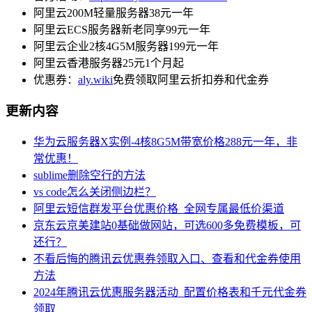
阿里云200M轻量服务器38元一年
阿里云ECS服务器新老同享99元一年
阿里云企业2核4G5M服务器199元一年
阿里云香港服务器25元1个月起
优惠券：
aly.wiki
免费领取阿里云折扣券和代金券
更新内容
华为云服务器X实例-4核8G5M带宽价格288元一年，非
常优惠！
sublime删除空行的方法
vs code怎么关闭侧边栏？
阿里云短信群发平台优惠价格_全网专属最低价渠道
京东云京美建站0基础做网站，可选600多免费模板，可
还行？
不看后悔的腾讯云优惠券领取入口、查看和代金券使用
方法
2024年腾讯云优惠服务器活动_配置价格表和千元代金券
领取