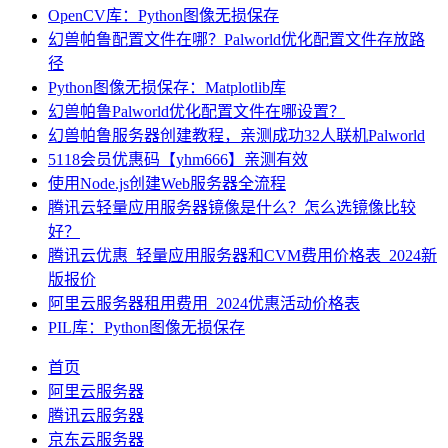
OpenCV库：Python图像无损保存
幻兽帕鲁配置文件在哪？Palworld优化配置文件存放路
径
Python图像无损保存：Matplotlib库
幻兽帕鲁Palworld优化配置文件在哪设置？
幻兽帕鲁服务器创建教程，亲测成功32人联机Palworld
5118会员优惠码【yhm666】亲测有效
使用Node.js创建Web服务器全流程
腾讯云轻量应用服务器镜像是什么？怎么选镜像比较
好？
腾讯云优惠_轻量应用服务器和CVM费用价格表_2024新
版报价
阿里云服务器租用费用_2024优惠活动价格表
PIL库：Python图像无损保存
首页
阿里云服务器
腾讯云服务器
京东云服务器