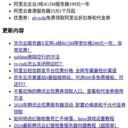
阿里云企业2核4G5M服务器199元一年
阿里云香港服务器25元1个月起
优惠券：
aly.wiki
免费领取阿里云折扣券和代金券
更新内容
华为云服务器X实例-4核8G5M带宽价格288元一年，非
常优惠！
sublime删除空行的方法
vs code怎么关闭侧边栏？
阿里云短信群发平台优惠价格_全网专属最低价渠道
京东云京美建站0基础做网站，可选600多免费模板，可
还行？
不看后悔的腾讯云优惠券领取入口、查看和代金券使用
方法
2024年腾讯云优惠服务器活动_配置价格表和千元代金券
领取
如何修改幻兽帕鲁死亡不掉落，linux游戏设置教程
2024最新腾讯云幻兽帕鲁服务器创建教程（超简单）