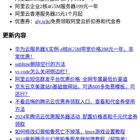
阿里云企业2核4G5M服务器199元一年
阿里云香港服务器25元1个月起
优惠券：
aly.wiki
免费领取阿里云折扣券和代金券
更新内容
华为云服务器X实例-4核8G5M带宽价格288元一年，非
常优惠！
sublime删除空行的方法
vs code怎么关闭侧边栏？
阿里云短信群发平台优惠价格_全网专属最低价渠道
京东云京美建站0基础做网站，可选600多免费模板，可
还行？
不看后悔的腾讯云优惠券领取入口、查看和代金券使用
方法
2024年腾讯云优惠服务器活动_配置价格表和千元代金券
领取
如何修改幻兽帕鲁死亡不掉落，linux游戏设置教程
2024最新腾讯云幻兽帕鲁服务器创建教程（超简单）