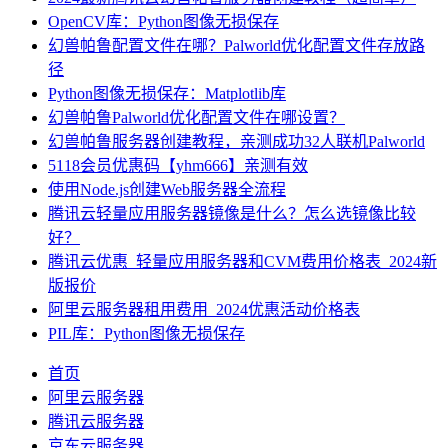
OpenCV库：Python图像无损保存
幻兽帕鲁配置文件在哪？Palworld优化配置文件存放路
径
Python图像无损保存：Matplotlib库
幻兽帕鲁Palworld优化配置文件在哪设置？
幻兽帕鲁服务器创建教程，亲测成功32人联机Palworld
5118会员优惠码【yhm666】亲测有效
使用Node.js创建Web服务器全流程
腾讯云轻量应用服务器镜像是什么？怎么选镜像比较
好？
腾讯云优惠_轻量应用服务器和CVM费用价格表_2024新
版报价
阿里云服务器租用费用_2024优惠活动价格表
PIL库：Python图像无损保存
首页
阿里云服务器
腾讯云服务器
京东云服务器