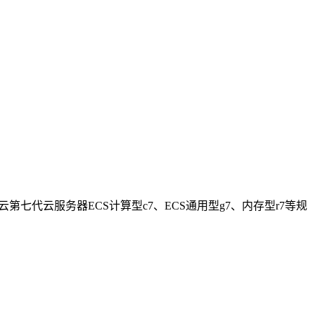
定。目前阿里云第七代云服务器ECS计算型c7、ECS通用型g7、内存型r7等规