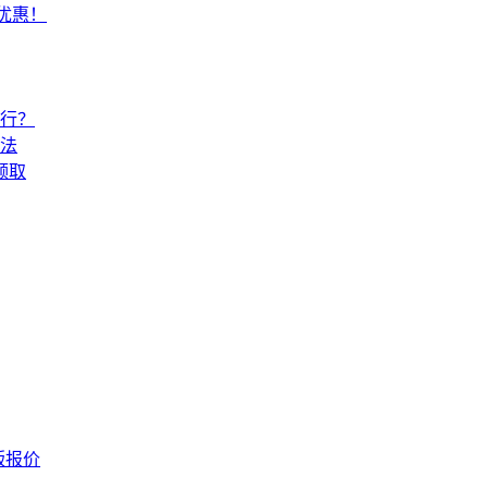
常优惠！
还行？
法
领取
版报价