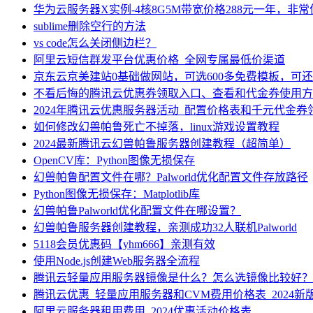
华为云服务器X实例-4核8G5M带宽价格288元一年，非
sublime删除空行的方法
vs code怎么关闭侧边栏？
阿里云短信群发平台优惠价格_全网专属最低价渠道
京东云京美建站0基础做网站，可选600多免费模板，可
不看后悔的腾讯云优惠券领取入口、查看和代金券使用方
2024年腾讯云优惠服务器活动_配置价格表和千元代金券
如何修改幻兽帕鲁死亡不掉落，linux游戏设置教程
2024最新腾讯云幻兽帕鲁服务器创建教程（超简单）
OpenCV库：Python图像无损保存
幻兽帕鲁配置文件在哪？Palworld优化配置文件存放路径
Python图像无损保存：Matplotlib库
幻兽帕鲁Palworld优化配置文件在哪设置？
幻兽帕鲁服务器创建教程，亲测成功32人联机Palworld
5118会员优惠码【yhm666】亲测有效
使用Node.js创建Web服务器全流程
腾讯云轻量应用服务器镜像是什么？怎么选镜像比较好？
腾讯云优惠_轻量应用服务器和CVM费用价格表_2024新
阿里云服务器租用费用_2024优惠活动价格表