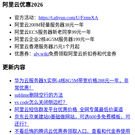
阿里云优惠2026
官方活动：
https://t.aliyun.com/U/FzmsXA
阿里云200M轻量服务器38元一年
阿里云ECS服务器新老同享99元一年
阿里云企业2核4G5M服务器199元一年
阿里云香港服务器25元1个月起
优惠券：
aly.wiki
免费领取阿里云折扣券和代金券
更新内容
华为云服务器X实例-4核8G5M带宽价格288元一年，非
常优惠！
sublime删除空行的方法
vs code怎么关闭侧边栏？
阿里云短信群发平台优惠价格_全网专属最低价渠道
京东云京美建站0基础做网站，可选600多免费模板，可
还行？
不看后悔的腾讯云优惠券领取入口、查看和代金券使用