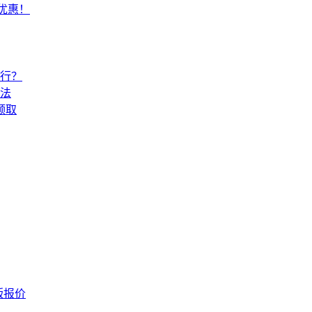
常优惠！
还行？
法
领取
版报价