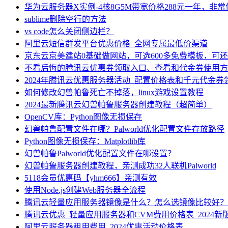
华为云服务器X实例-4核8G5M带宽价格288元一年，非
sublime删除空行的方法
vs code怎么关闭侧边栏？
阿里云短信群发平台优惠价格_全网专属最低价渠道
京东云京美建站0基础做网站，可选600多免费模板，可
不看后悔的腾讯云优惠券领取入口、查看和代金券使用方
2024年腾讯云优惠服务器活动_配置价格表和千元代金券
如何修改幻兽帕鲁死亡不掉落，linux游戏设置教程
2024最新腾讯云幻兽帕鲁服务器创建教程（超简单）
OpenCV库：Python图像无损保存
幻兽帕鲁配置文件在哪？Palworld优化配置文件存放路径
Python图像无损保存：Matplotlib库
幻兽帕鲁Palworld优化配置文件在哪设置？
幻兽帕鲁服务器创建教程，亲测成功32人联机Palworld
5118会员优惠码【yhm666】亲测有效
使用Node.js创建Web服务器全流程
腾讯云轻量应用服务器镜像是什么？怎么选镜像比较好？
腾讯云优惠_轻量应用服务器和CVM费用价格表_2024新
阿里云服务器租用费用_2024优惠活动价格表