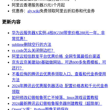
阿里云香港服务器25元1个月起
优惠券：
aly.wiki
免费领取阿里云折扣券和代金券
更新内容
华为云服务器X实例-4核8G5M带宽价格288元一年，非
常优惠！
sublime删除空行的方法
vs code怎么关闭侧边栏？
阿里云短信群发平台优惠价格_全网专属最低价渠道
京东云京美建站0基础做网站，可选600多免费模板，可
还行？
不看后悔的腾讯云优惠券领取入口、查看和代金券使用
方法
2024年腾讯云优惠服务器活动_配置价格表和千元代金券
领取
如何修改幻兽帕鲁死亡不掉落，linux游戏设置教程
2024最新腾讯云幻兽帕鲁服务器创建教程（超简单）
OpenCV库：Python图像无损保存