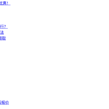
常优惠！
还行？
法
领取
版报价