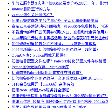
华为云服务器X实例-4核8G5M带宽价格288元一年，非
sublime删除空行的方法
vs code怎么关闭侧边栏？
阿里云短信群发平台优惠价格_全网专属最低价渠道
京东云京美建站0基础做网站，可选600多免费模板，可
不看后悔的腾讯云优惠券领取入口、查看和代金券使用方
2024年腾讯云优惠服务器活动_配置价格表和千元代金券
如何修改幻兽帕鲁死亡不掉落，linux游戏设置教程
2024最新腾讯云幻兽帕鲁服务器创建教程（超简单）
OpenCV库：Python图像无损保存
幻兽帕鲁配置文件在哪？Palworld优化配置文件存放路径
Python图像无损保存：Matplotlib库
幻兽帕鲁Palworld优化配置文件在哪设置？
幻兽帕鲁服务器创建教程，亲测成功32人联机Palworld
5118会员优惠码【yhm666】亲测有效
使用Node.js创建Web服务器全流程
腾讯云轻量应用服务器镜像是什么？怎么选镜像比较好？
腾讯云优惠_轻量应用服务器和CVM费用价格表_2024新
阿里云服务器租用费用_2024优惠活动价格表