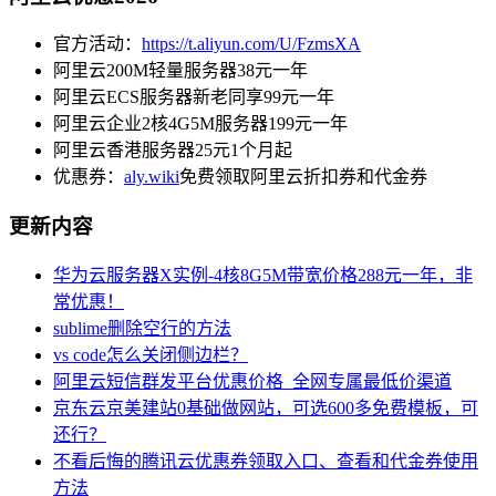
官方活动：
https://t.aliyun.com/U/FzmsXA
阿里云200M轻量服务器38元一年
阿里云ECS服务器新老同享99元一年
阿里云企业2核4G5M服务器199元一年
阿里云香港服务器25元1个月起
优惠券：
aly.wiki
免费领取阿里云折扣券和代金券
更新内容
华为云服务器X实例-4核8G5M带宽价格288元一年，非
常优惠！
sublime删除空行的方法
vs code怎么关闭侧边栏？
阿里云短信群发平台优惠价格_全网专属最低价渠道
京东云京美建站0基础做网站，可选600多免费模板，可
还行？
不看后悔的腾讯云优惠券领取入口、查看和代金券使用
方法