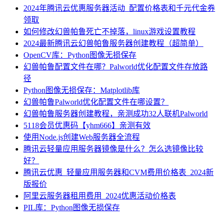
2024年腾讯云优惠服务器活动_配置价格表和千元代金券
领取
如何修改幻兽帕鲁死亡不掉落，linux游戏设置教程
2024最新腾讯云幻兽帕鲁服务器创建教程（超简单）
OpenCV库：Python图像无损保存
幻兽帕鲁配置文件在哪？Palworld优化配置文件存放路
径
Python图像无损保存：Matplotlib库
幻兽帕鲁Palworld优化配置文件在哪设置？
幻兽帕鲁服务器创建教程，亲测成功32人联机Palworld
5118会员优惠码【yhm666】亲测有效
使用Node.js创建Web服务器全流程
腾讯云轻量应用服务器镜像是什么？怎么选镜像比较
好？
腾讯云优惠_轻量应用服务器和CVM费用价格表_2024新
版报价
阿里云服务器租用费用_2024优惠活动价格表
PIL库：Python图像无损保存