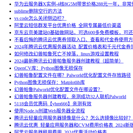
华为云服务器X实例-4核8G5M带宽价格288元一年，非
sublime删除空行的方法
vs code怎么关闭侧边栏？
阿里云短信群发平台优惠价格_全网专属最低价渠道
京东云京美建站0基础做网站，可选600多免费模板，可
不看后悔的腾讯云优惠券领取入口、查看和代金券使用方
2024年腾讯云优惠服务器活动_配置价格表和千元代金券
如何修改幻兽帕鲁死亡不掉落，linux游戏设置教程
2024最新腾讯云幻兽帕鲁服务器创建教程（超简单）
OpenCV库：Python图像无损保存
幻兽帕鲁配置文件在哪？Palworld优化配置文件存放路径
Python图像无损保存：Matplotlib库
幻兽帕鲁Palworld优化配置文件在哪设置？
幻兽帕鲁服务器创建教程，亲测成功32人联机Palworld
5118会员优惠码【yhm666】亲测有效
使用Node.js创建Web服务器全流程
腾讯云轻量应用服务器镜像是什么？怎么选镜像比较好？
腾讯云优惠_轻量应用服务器和CVM费用价格表_2024新
阿里云服务器租用费用_2024优惠活动价格表