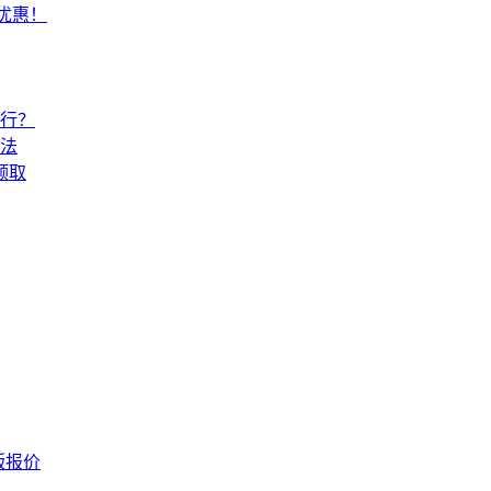
常优惠！
还行？
法
领取
版报价