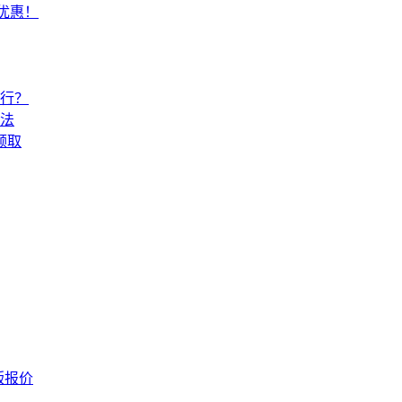
常优惠！
还行？
法
领取
版报价