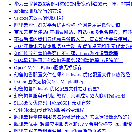
华为云服务器X实例-4核8G5M带宽价格288元一年，非
sublime删除空行的方法
vs code怎么关闭侧边栏？
阿里云短信群发平台优惠价格_全网专属最低价渠道
京东云京美建站0基础做网站，可选600多免费模板，可
不看后悔的腾讯云优惠券领取入口、查看和代金券使用方
2024年腾讯云优惠服务器活动_配置价格表和千元代金券
如何修改幻兽帕鲁死亡不掉落，linux游戏设置教程
2024最新腾讯云幻兽帕鲁服务器创建教程（超简单）
OpenCV库：Python图像无损保存
幻兽帕鲁配置文件在哪？Palworld优化配置文件存放路径
Python图像无损保存：Matplotlib库
幻兽帕鲁Palworld优化配置文件在哪设置？
幻兽帕鲁服务器创建教程，亲测成功32人联机Palworld
5118会员优惠码【yhm666】亲测有效
使用Node.js创建Web服务器全流程
腾讯云轻量应用服务器镜像是什么？怎么选镜像比较好？
腾讯云优惠_轻量应用服务器和CVM费用价格表_2024新
阿里云服务器租用费用_2024优惠活动价格表