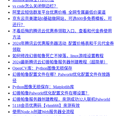
vs code怎么关闭侧边栏？
阿里云短信群发平台优惠价格_全网专属最低价渠道
京东云京美建站0基础做网站，可选600多免费模板，可
还行？
不看后悔的腾讯云优惠券领取入口、查看和代金券使用
方法
2024年腾讯云优惠服务器活动_配置价格表和千元代金券
领取
如何修改幻兽帕鲁死亡不掉落，linux游戏设置教程
2024最新腾讯云幻兽帕鲁服务器创建教程（超简单）
OpenCV库：Python图像无损保存
幻兽帕鲁配置文件在哪？Palworld优化配置文件存放路
径
Python图像无损保存：Matplotlib库
幻兽帕鲁Palworld优化配置文件在哪设置？
幻兽帕鲁服务器创建教程，亲测成功32人联机Palworld
5118会员优惠码【yhm666】亲测有效
使用Node.js创建Web服务器全流程