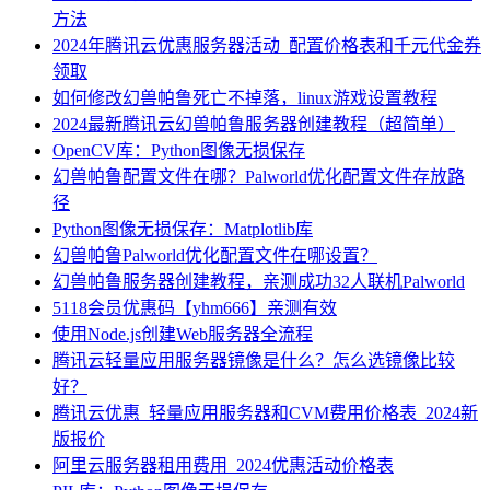
方法
2024年腾讯云优惠服务器活动_配置价格表和千元代金券
领取
如何修改幻兽帕鲁死亡不掉落，linux游戏设置教程
2024最新腾讯云幻兽帕鲁服务器创建教程（超简单）
OpenCV库：Python图像无损保存
幻兽帕鲁配置文件在哪？Palworld优化配置文件存放路
径
Python图像无损保存：Matplotlib库
幻兽帕鲁Palworld优化配置文件在哪设置？
幻兽帕鲁服务器创建教程，亲测成功32人联机Palworld
5118会员优惠码【yhm666】亲测有效
使用Node.js创建Web服务器全流程
腾讯云轻量应用服务器镜像是什么？怎么选镜像比较
好？
腾讯云优惠_轻量应用服务器和CVM费用价格表_2024新
版报价
阿里云服务器租用费用_2024优惠活动价格表