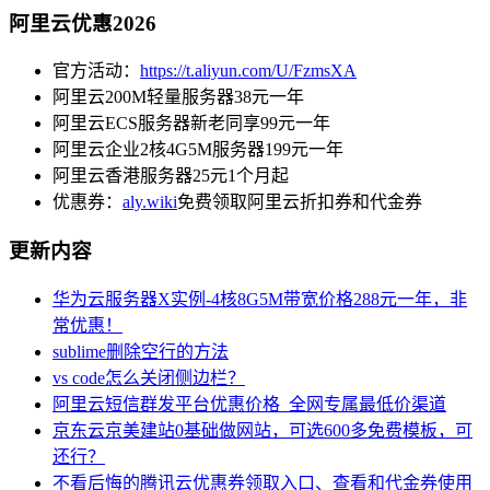
阿里云优惠2026
官方活动：
https://t.aliyun.com/U/FzmsXA
阿里云200M轻量服务器38元一年
阿里云ECS服务器新老同享99元一年
阿里云企业2核4G5M服务器199元一年
阿里云香港服务器25元1个月起
优惠券：
aly.wiki
免费领取阿里云折扣券和代金券
更新内容
华为云服务器X实例-4核8G5M带宽价格288元一年，非
常优惠！
sublime删除空行的方法
vs code怎么关闭侧边栏？
阿里云短信群发平台优惠价格_全网专属最低价渠道
京东云京美建站0基础做网站，可选600多免费模板，可
还行？
不看后悔的腾讯云优惠券领取入口、查看和代金券使用