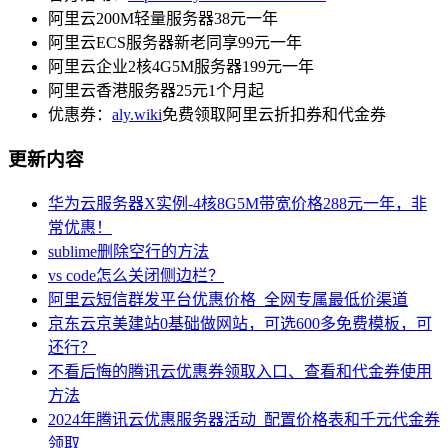
阿里云200M轻量服务器38元一年
阿里云ECS服务器新老同享99元一年
阿里云企业2核4G5M服务器199元一年
阿里云香港服务器25元1个月起
优惠券：
aly.wiki
免费领取阿里云折扣券和代金券
更新内容
华为云服务器X实例-4核8G5M带宽价格288元一年，非
常优惠！
sublime删除空行的方法
vs code怎么关闭侧边栏？
阿里云短信群发平台优惠价格_全网专属最低价渠道
京东云京美建站0基础做网站，可选600多免费模板，可
还行？
不看后悔的腾讯云优惠券领取入口、查看和代金券使用
方法
2024年腾讯云优惠服务器活动_配置价格表和千元代金券
领取