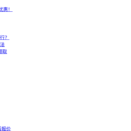
常优惠！
还行？
法
领取
版报价