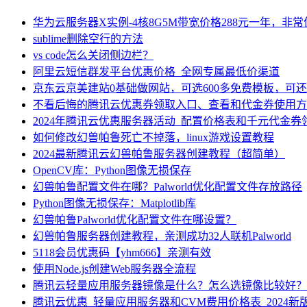
华为云服务器X实例-4核8G5M带宽价格288元一年，非
sublime删除空行的方法
vs code怎么关闭侧边栏？
阿里云短信群发平台优惠价格_全网专属最低价渠道
京东云京美建站0基础做网站，可选600多免费模板，可
不看后悔的腾讯云优惠券领取入口、查看和代金券使用方
2024年腾讯云优惠服务器活动_配置价格表和千元代金券
如何修改幻兽帕鲁死亡不掉落，linux游戏设置教程
2024最新腾讯云幻兽帕鲁服务器创建教程（超简单）
OpenCV库：Python图像无损保存
幻兽帕鲁配置文件在哪？Palworld优化配置文件存放路径
Python图像无损保存：Matplotlib库
幻兽帕鲁Palworld优化配置文件在哪设置？
幻兽帕鲁服务器创建教程，亲测成功32人联机Palworld
5118会员优惠码【yhm666】亲测有效
使用Node.js创建Web服务器全流程
腾讯云轻量应用服务器镜像是什么？怎么选镜像比较好？
腾讯云优惠_轻量应用服务器和CVM费用价格表_2024新