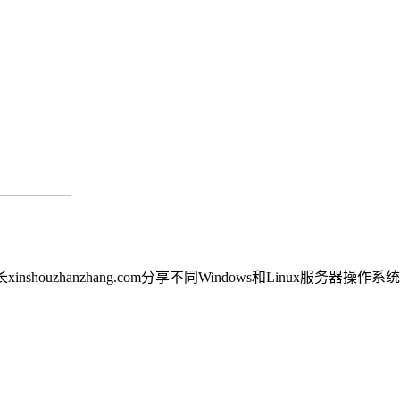
inshouzhanzhang.com分享不同Windows和Linux