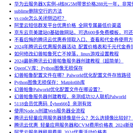
华为云服务器X实例-4核8G5M带宽价格288元一年，非
sublime删除空行的方法
vs code怎么关闭侧边栏？
阿里云短信群发平台优惠价格_全网专属最低价渠道
京东云京美建站0基础做网站，可选600多免费模板，可
不看后悔的腾讯云优惠券领取入口、查看和代金券使用方
2024年腾讯云优惠服务器活动_配置价格表和千元代金券
如何修改幻兽帕鲁死亡不掉落，linux游戏设置教程
2024最新腾讯云幻兽帕鲁服务器创建教程（超简单）
OpenCV库：Python图像无损保存
幻兽帕鲁配置文件在哪？Palworld优化配置文件存放路径
Python图像无损保存：Matplotlib库
幻兽帕鲁Palworld优化配置文件在哪设置？
幻兽帕鲁服务器创建教程，亲测成功32人联机Palworld
5118会员优惠码【yhm666】亲测有效
使用Node.js创建Web服务器全流程
腾讯云轻量应用服务器镜像是什么？怎么选镜像比较好？
腾讯云优惠_轻量应用服务器和CVM费用价格表_2024新
阿里云服务器租用费用_2024优惠活动价格表