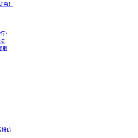
常优惠！
还行？
法
领取
版报价