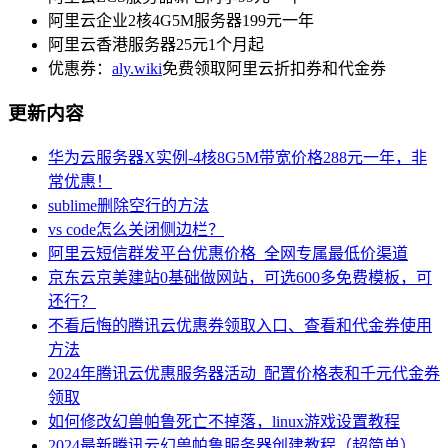
阿里云企业2核4G5M服务器199元一年
阿里云香港服务器25元1个月起
优惠券：
aly.wiki
免费领取阿里云折扣券和代金券
更新内容
华为云服务器X实例-4核8G5M带宽价格288元一年，非
常优惠！
sublime删除空行的方法
vs code怎么关闭侧边栏？
阿里云短信群发平台优惠价格_全网专属最低价渠道
京东云京美建站0基础做网站，可选600多免费模板，可
还行？
不看后悔的腾讯云优惠券领取入口、查看和代金券使用
方法
2024年腾讯云优惠服务器活动_配置价格表和千元代金券
领取
如何修改幻兽帕鲁死亡不掉落，linux游戏设置教程
2024最新腾讯云幻兽帕鲁服务器创建教程（超简单）