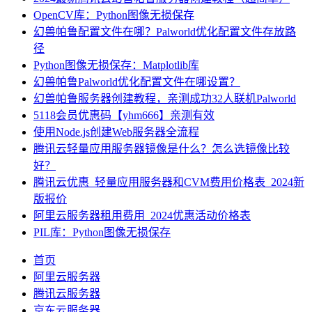
OpenCV库：Python图像无损保存
幻兽帕鲁配置文件在哪？Palworld优化配置文件存放路
径
Python图像无损保存：Matplotlib库
幻兽帕鲁Palworld优化配置文件在哪设置？
幻兽帕鲁服务器创建教程，亲测成功32人联机Palworld
5118会员优惠码【yhm666】亲测有效
使用Node.js创建Web服务器全流程
腾讯云轻量应用服务器镜像是什么？怎么选镜像比较
好？
腾讯云优惠_轻量应用服务器和CVM费用价格表_2024新
版报价
阿里云服务器租用费用_2024优惠活动价格表
PIL库：Python图像无损保存
首页
阿里云服务器
腾讯云服务器
京东云服务器