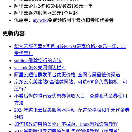
阿里云企业2核4G5M服务器199元一年
阿里云香港服务器25元1个月起
优惠券：
aly.wiki
免费领取阿里云折扣券和代金券
更新内容
华为云服务器X实例-4核8G5M带宽价格288元一年，非
常优惠！
sublime删除空行的方法
vs code怎么关闭侧边栏？
阿里云短信群发平台优惠价格_全网专属最低价渠道
京东云京美建站0基础做网站，可选600多免费模板，可
还行？
不看后悔的腾讯云优惠券领取入口、查看和代金券使用
方法
2024年腾讯云优惠服务器活动_配置价格表和千元代金券
领取
如何修改幻兽帕鲁死亡不掉落，linux游戏设置教程
2024最新腾讯云幻兽帕鲁服务器创建教程（超简单）