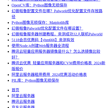
OpenCV库：Python图像无损保存
幻兽帕鲁配置文件在哪？Palworld优化配置文件存放路
径
Python图像无损保存：Matplotlib库
幻兽帕鲁Palworld优化配置文件在哪设置？
幻兽帕鲁服务器创建教程，亲测成功32人联机Palworld
5118会员优惠码【yhm666】亲测有效
使用Node.js创建Web服务器全流程
腾讯云轻量应用服务器镜像是什么？怎么选镜像比较
好？
腾讯云优惠_轻量应用服务器和CVM费用价格表_2024新
版报价
阿里云服务器租用费用_2024优惠活动价格表
PIL库：Python图像无损保存
首页
阿里云服务器
腾讯云服务器
京东云服务器