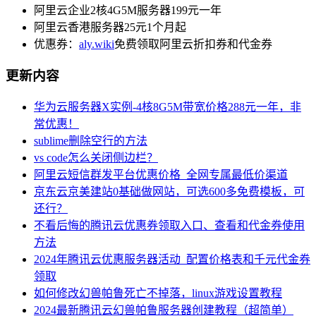
阿里云企业2核4G5M服务器199元一年
阿里云香港服务器25元1个月起
优惠券：
aly.wiki
免费领取阿里云折扣券和代金券
更新内容
华为云服务器X实例-4核8G5M带宽价格288元一年，非
常优惠！
sublime删除空行的方法
vs code怎么关闭侧边栏？
阿里云短信群发平台优惠价格_全网专属最低价渠道
京东云京美建站0基础做网站，可选600多免费模板，可
还行？
不看后悔的腾讯云优惠券领取入口、查看和代金券使用
方法
2024年腾讯云优惠服务器活动_配置价格表和千元代金券
领取
如何修改幻兽帕鲁死亡不掉落，linux游戏设置教程
2024最新腾讯云幻兽帕鲁服务器创建教程（超简单）