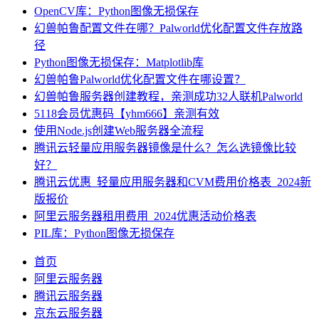
OpenCV库：Python图像无损保存
幻兽帕鲁配置文件在哪？Palworld优化配置文件存放路
径
Python图像无损保存：Matplotlib库
幻兽帕鲁Palworld优化配置文件在哪设置？
幻兽帕鲁服务器创建教程，亲测成功32人联机Palworld
5118会员优惠码【yhm666】亲测有效
使用Node.js创建Web服务器全流程
腾讯云轻量应用服务器镜像是什么？怎么选镜像比较
好？
腾讯云优惠_轻量应用服务器和CVM费用价格表_2024新
版报价
阿里云服务器租用费用_2024优惠活动价格表
PIL库：Python图像无损保存
首页
阿里云服务器
腾讯云服务器
京东云服务器