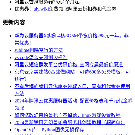
阿里云香港服务器25元1个月起
优惠券：
aly.wiki
免费领取阿里云折扣券和代金券
更新内容
华为云服务器X实例-4核8G5M带宽价格288元一年，非
常优惠！
sublime删除空行的方法
vs code怎么关闭侧边栏？
阿里云短信群发平台优惠价格_全网专属最低价渠道
京东云京美建站0基础做网站，可选600多免费模板，可
还行？
不看后悔的腾讯云优惠券领取入口、查看和代金券使用
方法
2024年腾讯云优惠服务器活动_配置价格表和千元代金券
领取
如何修改幻兽帕鲁死亡不掉落，linux游戏设置教程
2024最新腾讯云幻兽帕鲁服务器创建教程（超简单）
OpenCV库：Python图像无损保存