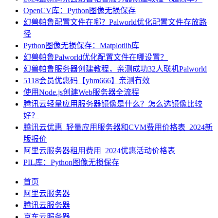
OpenCV库：Python图像无损保存
幻兽帕鲁配置文件在哪？Palworld优化配置文件存放路
径
Python图像无损保存：Matplotlib库
幻兽帕鲁Palworld优化配置文件在哪设置？
幻兽帕鲁服务器创建教程，亲测成功32人联机Palworld
5118会员优惠码【yhm666】亲测有效
使用Node.js创建Web服务器全流程
腾讯云轻量应用服务器镜像是什么？怎么选镜像比较
好？
腾讯云优惠_轻量应用服务器和CVM费用价格表_2024新
版报价
阿里云服务器租用费用_2024优惠活动价格表
PIL库：Python图像无损保存
首页
阿里云服务器
腾讯云服务器
京东云服务器