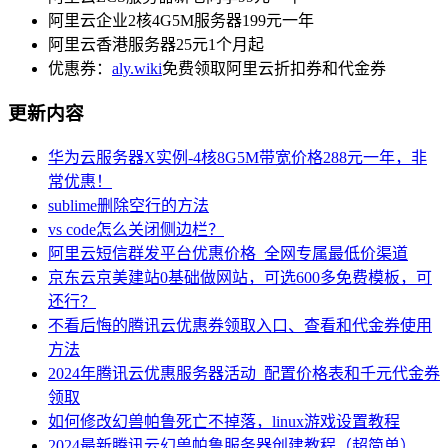
阿里云企业2核4G5M服务器199元一年
阿里云香港服务器25元1个月起
优惠券：
aly.wiki
免费领取阿里云折扣券和代金券
更新内容
华为云服务器X实例-4核8G5M带宽价格288元一年，非
常优惠！
sublime删除空行的方法
vs code怎么关闭侧边栏？
阿里云短信群发平台优惠价格_全网专属最低价渠道
京东云京美建站0基础做网站，可选600多免费模板，可
还行？
不看后悔的腾讯云优惠券领取入口、查看和代金券使用
方法
2024年腾讯云优惠服务器活动_配置价格表和千元代金券
领取
如何修改幻兽帕鲁死亡不掉落，linux游戏设置教程
2024最新腾讯云幻兽帕鲁服务器创建教程（超简单）