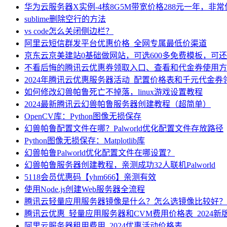
华为云服务器X实例-4核8G5M带宽价格288元一年，非
sublime删除空行的方法
vs code怎么关闭侧边栏？
阿里云短信群发平台优惠价格_全网专属最低价渠道
京东云京美建站0基础做网站，可选600多免费模板，可
不看后悔的腾讯云优惠券领取入口、查看和代金券使用方
2024年腾讯云优惠服务器活动_配置价格表和千元代金券
如何修改幻兽帕鲁死亡不掉落，linux游戏设置教程
2024最新腾讯云幻兽帕鲁服务器创建教程（超简单）
OpenCV库：Python图像无损保存
幻兽帕鲁配置文件在哪？Palworld优化配置文件存放路径
Python图像无损保存：Matplotlib库
幻兽帕鲁Palworld优化配置文件在哪设置？
幻兽帕鲁服务器创建教程，亲测成功32人联机Palworld
5118会员优惠码【yhm666】亲测有效
使用Node.js创建Web服务器全流程
腾讯云轻量应用服务器镜像是什么？怎么选镜像比较好？
腾讯云优惠_轻量应用服务器和CVM费用价格表_2024新
阿里云服务器租用费用_2024优惠活动价格表