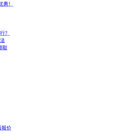
常优惠！
还行？
法
领取
版报价