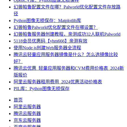
OpenCV库：Python图像无损保存
幻兽帕鲁配置文件在哪？Palworld优化配置文件存放路
径
Python图像无损保存：Matplotlib库
幻兽帕鲁Palworld优化配置文件在哪设置？
幻兽帕鲁服务器创建教程，亲测成功32人联机Palworld
5118会员优惠码【yhm666】亲测有效
使用Node.js创建Web服务器全流程
腾讯云轻量应用服务器镜像是什么？怎么选镜像比较
好？
腾讯云优惠_轻量应用服务器和CVM费用价格表_2024新
版报价
阿里云服务器租用费用_2024优惠活动价格表
PIL库：Python图像无损保存
首页
阿里云服务器
腾讯云服务器
京东云服务器