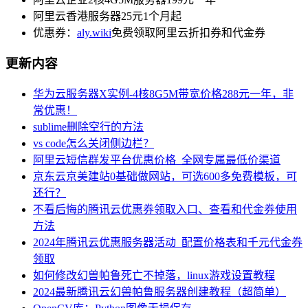
阿里云香港服务器25元1个月起
优惠券：
aly.wiki
免费领取阿里云折扣券和代金券
更新内容
华为云服务器X实例-4核8G5M带宽价格288元一年，非
常优惠！
sublime删除空行的方法
vs code怎么关闭侧边栏？
阿里云短信群发平台优惠价格_全网专属最低价渠道
京东云京美建站0基础做网站，可选600多免费模板，可
还行？
不看后悔的腾讯云优惠券领取入口、查看和代金券使用
方法
2024年腾讯云优惠服务器活动_配置价格表和千元代金券
领取
如何修改幻兽帕鲁死亡不掉落，linux游戏设置教程
2024最新腾讯云幻兽帕鲁服务器创建教程（超简单）