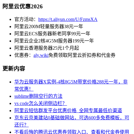
阿里云优惠2026
官方活动：
https://t.aliyun.com/U/FzmsXA
阿里云200M轻量服务器38元一年
阿里云ECS服务器新老同享99元一年
阿里云企业2核4G5M服务器199元一年
阿里云香港服务器25元1个月起
优惠券：
aly.wiki
免费领取阿里云折扣券和代金券
更新内容
华为云服务器X实例-4核8G5M带宽价格288元一年，非
常优惠！
sublime删除空行的方法
vs code怎么关闭侧边栏？
阿里云短信群发平台优惠价格_全网专属最低价渠道
京东云京美建站0基础做网站，可选600多免费模板，可
还行？
不看后悔的腾讯云优惠券领取入口、查看和代金券使用