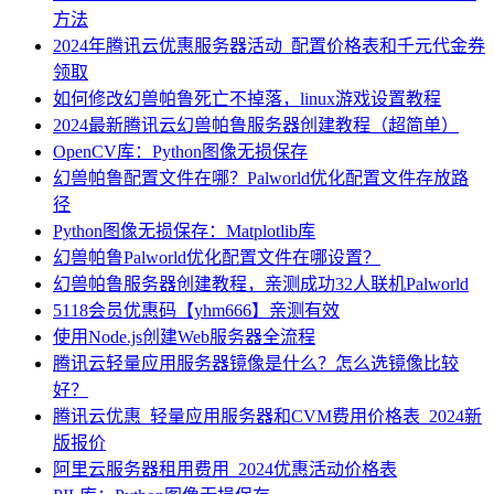
方法
2024年腾讯云优惠服务器活动_配置价格表和千元代金券
领取
如何修改幻兽帕鲁死亡不掉落，linux游戏设置教程
2024最新腾讯云幻兽帕鲁服务器创建教程（超简单）
OpenCV库：Python图像无损保存
幻兽帕鲁配置文件在哪？Palworld优化配置文件存放路
径
Python图像无损保存：Matplotlib库
幻兽帕鲁Palworld优化配置文件在哪设置？
幻兽帕鲁服务器创建教程，亲测成功32人联机Palworld
5118会员优惠码【yhm666】亲测有效
使用Node.js创建Web服务器全流程
腾讯云轻量应用服务器镜像是什么？怎么选镜像比较
好？
腾讯云优惠_轻量应用服务器和CVM费用价格表_2024新
版报价
阿里云服务器租用费用_2024优惠活动价格表