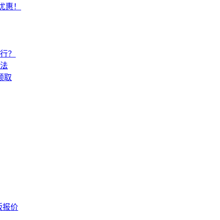
常优惠！
还行？
法
领取
版报价