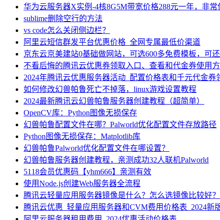
华为云服务器X实例-4核8G5M带宽价格288元一年，非
sublime删除空行的方法
vs code怎么关闭侧边栏？
阿里云短信群发平台优惠价格_全网专属最低价渠道
京东云京美建站0基础做网站，可选600多免费模板，可
不看后悔的腾讯云优惠券领取入口、查看和代金券使用方
2024年腾讯云优惠服务器活动_配置价格表和千元代金券
如何修改幻兽帕鲁死亡不掉落，linux游戏设置教程
2024最新腾讯云幻兽帕鲁服务器创建教程（超简单）
OpenCV库：Python图像无损保存
幻兽帕鲁配置文件在哪？Palworld优化配置文件存放路径
Python图像无损保存：Matplotlib库
幻兽帕鲁Palworld优化配置文件在哪设置？
幻兽帕鲁服务器创建教程，亲测成功32人联机Palworld
5118会员优惠码【yhm666】亲测有效
使用Node.js创建Web服务器全流程
腾讯云轻量应用服务器镜像是什么？怎么选镜像比较好？
腾讯云优惠_轻量应用服务器和CVM费用价格表_2024新
阿里云服务器租用费用_2024优惠活动价格表