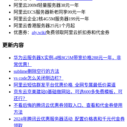
阿里云200M轻量服务器38元一年
阿里云ECS服务器新老同享99元一年
阿里云企业2核4G5M服务器199元一年
阿里云香港服务器25元1个月起
优惠券：
aly.wiki
免费领取阿里云折扣券和代金券
更新内容
华为云服务器X实例-4核8G5M带宽价格288元一年，非
常优惠！
sublime删除空行的方法
vs code怎么关闭侧边栏？
阿里云短信群发平台优惠价格_全网专属最低价渠道
京东云京美建站0基础做网站，可选600多免费模板，可
还行？
不看后悔的腾讯云优惠券领取入口、查看和代金券使用
方法
2024年腾讯云优惠服务器活动_配置价格表和千元代金券
领取