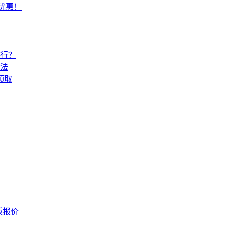
常优惠！
还行？
法
领取
版报价