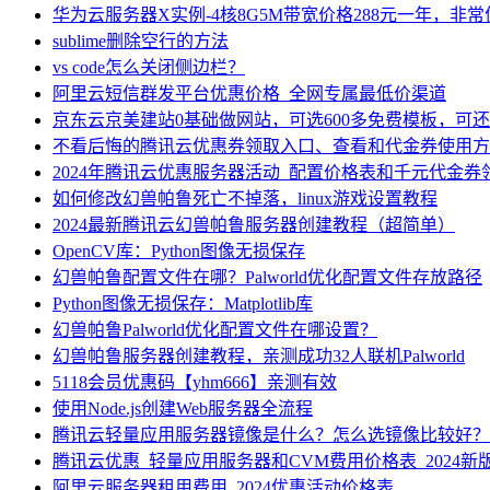
华为云服务器X实例-4核8G5M带宽价格288元一年，非
sublime删除空行的方法
vs code怎么关闭侧边栏？
阿里云短信群发平台优惠价格_全网专属最低价渠道
京东云京美建站0基础做网站，可选600多免费模板，可
不看后悔的腾讯云优惠券领取入口、查看和代金券使用方
2024年腾讯云优惠服务器活动_配置价格表和千元代金券
如何修改幻兽帕鲁死亡不掉落，linux游戏设置教程
2024最新腾讯云幻兽帕鲁服务器创建教程（超简单）
OpenCV库：Python图像无损保存
幻兽帕鲁配置文件在哪？Palworld优化配置文件存放路径
Python图像无损保存：Matplotlib库
幻兽帕鲁Palworld优化配置文件在哪设置？
幻兽帕鲁服务器创建教程，亲测成功32人联机Palworld
5118会员优惠码【yhm666】亲测有效
使用Node.js创建Web服务器全流程
腾讯云轻量应用服务器镜像是什么？怎么选镜像比较好？
腾讯云优惠_轻量应用服务器和CVM费用价格表_2024新
阿里云服务器租用费用_2024优惠活动价格表