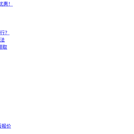
常优惠！
还行？
法
领取
版报价