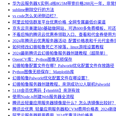
华为云服务器X实例-4核8G5M带宽价格288元一年，非
sublime删除空行的方法
vs code怎么关闭侧边栏？
阿里云短信群发平台优惠价格_全网专属最低价渠道
京东云京美建站0基础做网站，可选600多免费模板，可
不看后悔的腾讯云优惠券领取入口、查看和代金券使用方
2024年腾讯云优惠服务器活动_配置价格表和千元代金券
如何修改幻兽帕鲁死亡不掉落，linux游戏设置教程
2024最新腾讯云幻兽帕鲁服务器创建教程（超简单）
OpenCV库：Python图像无损保存
幻兽帕鲁配置文件在哪？Palworld优化配置文件存放路径
Python图像无损保存：Matplotlib库
幻兽帕鲁Palworld优化配置文件在哪设置？
幻兽帕鲁服务器创建教程，亲测成功32人联机Palworld
5118会员优惠码【yhm666】亲测有效
使用Node.js创建Web服务器全流程
腾讯云轻量应用服务器镜像是什么？怎么选镜像比较好？
腾讯云优惠_轻量应用服务器和CVM费用价格表_2024新
阿里云服务器租用费用_2024优惠活动价格表