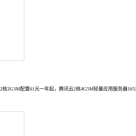
G3M配置61元一年起，腾讯云2核4G5M轻量应用服务器165元一