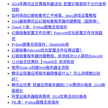
2024年腾讯云优惠服务器活动_配置价格表和千元代金券
领取
如何修改幻兽帕鲁死亡不掉落，linux游戏设置教程
2024最新腾讯云幻兽帕鲁服务器创建教程（超简单）
OpenCV库：Python图像无损保存
幻兽帕鲁配置文件在哪？Palworld优化配置文件存放路
径
Python图像无损保存：Matplotlib库
幻兽帕鲁Palworld优化配置文件在哪设置？
幻兽帕鲁服务器创建教程，亲测成功32人联机Palworld
5118会员优惠码【yhm666】亲测有效
使用Node.js创建Web服务器全流程
腾讯云轻量应用服务器镜像是什么？怎么选镜像比较
好？
腾讯云优惠_轻量应用服务器和CVM费用价格表_2024新
版报价
阿里云服务器租用费用_2024优惠活动价格表
PIL库：Python图像无损保存