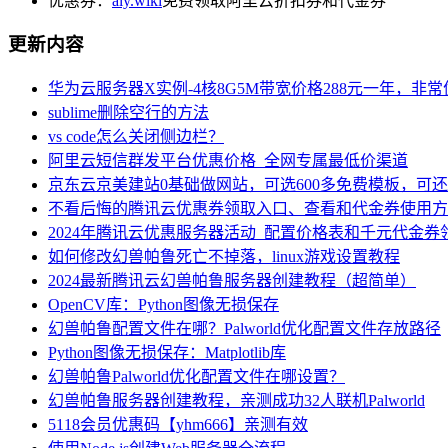
优惠券：
aly.wiki
免费领取阿里云折扣券和代金券
更新内容
华为云服务器X实例-4核8G5M带宽价格288元一年，非
sublime删除空行的方法
vs code怎么关闭侧边栏？
阿里云短信群发平台优惠价格_全网专属最低价渠道
京东云京美建站0基础做网站，可选600多免费模板，可
不看后悔的腾讯云优惠券领取入口、查看和代金券使用方
2024年腾讯云优惠服务器活动_配置价格表和千元代金券
如何修改幻兽帕鲁死亡不掉落，linux游戏设置教程
2024最新腾讯云幻兽帕鲁服务器创建教程（超简单）
OpenCV库：Python图像无损保存
幻兽帕鲁配置文件在哪？Palworld优化配置文件存放路径
Python图像无损保存：Matplotlib库
幻兽帕鲁Palworld优化配置文件在哪设置？
幻兽帕鲁服务器创建教程，亲测成功32人联机Palworld
5118会员优惠码【yhm666】亲测有效