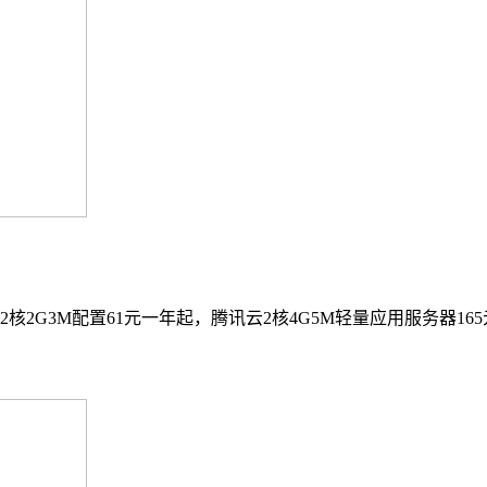
G3M配置61元一年起，腾讯云2核4G5M轻量应用服务器165元一