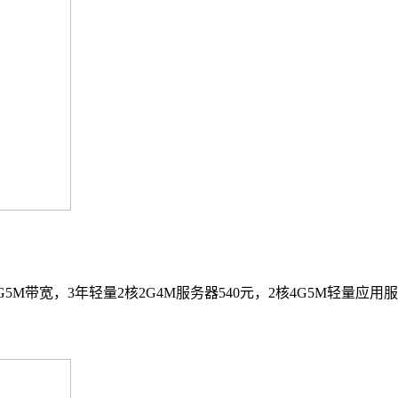
G5M带宽，3年轻量2核2G4M服务器540元，2核4G5M轻量应