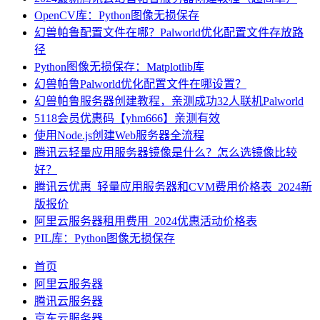
OpenCV库：Python图像无损保存
幻兽帕鲁配置文件在哪？Palworld优化配置文件存放路
径
Python图像无损保存：Matplotlib库
幻兽帕鲁Palworld优化配置文件在哪设置？
幻兽帕鲁服务器创建教程，亲测成功32人联机Palworld
5118会员优惠码【yhm666】亲测有效
使用Node.js创建Web服务器全流程
腾讯云轻量应用服务器镜像是什么？怎么选镜像比较
好？
腾讯云优惠_轻量应用服务器和CVM费用价格表_2024新
版报价
阿里云服务器租用费用_2024优惠活动价格表
PIL库：Python图像无损保存
首页
阿里云服务器
腾讯云服务器
京东云服务器