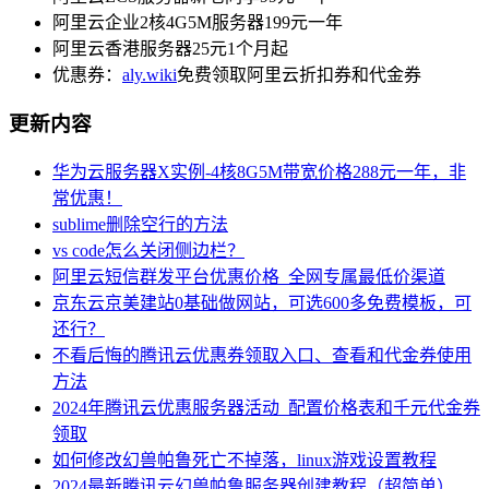
阿里云企业2核4G5M服务器199元一年
阿里云香港服务器25元1个月起
优惠券：
aly.wiki
免费领取阿里云折扣券和代金券
更新内容
华为云服务器X实例-4核8G5M带宽价格288元一年，非
常优惠！
sublime删除空行的方法
vs code怎么关闭侧边栏？
阿里云短信群发平台优惠价格_全网专属最低价渠道
京东云京美建站0基础做网站，可选600多免费模板，可
还行？
不看后悔的腾讯云优惠券领取入口、查看和代金券使用
方法
2024年腾讯云优惠服务器活动_配置价格表和千元代金券
领取
如何修改幻兽帕鲁死亡不掉落，linux游戏设置教程
2024最新腾讯云幻兽帕鲁服务器创建教程（超简单）