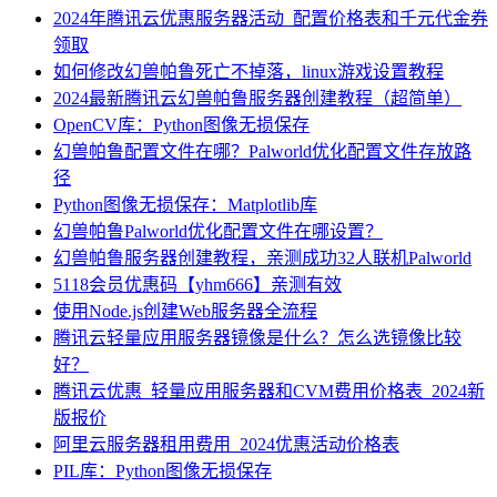
2024年腾讯云优惠服务器活动_配置价格表和千元代金券
领取
如何修改幻兽帕鲁死亡不掉落，linux游戏设置教程
2024最新腾讯云幻兽帕鲁服务器创建教程（超简单）
OpenCV库：Python图像无损保存
幻兽帕鲁配置文件在哪？Palworld优化配置文件存放路
径
Python图像无损保存：Matplotlib库
幻兽帕鲁Palworld优化配置文件在哪设置？
幻兽帕鲁服务器创建教程，亲测成功32人联机Palworld
5118会员优惠码【yhm666】亲测有效
使用Node.js创建Web服务器全流程
腾讯云轻量应用服务器镜像是什么？怎么选镜像比较
好？
腾讯云优惠_轻量应用服务器和CVM费用价格表_2024新
版报价
阿里云服务器租用费用_2024优惠活动价格表
PIL库：Python图像无损保存