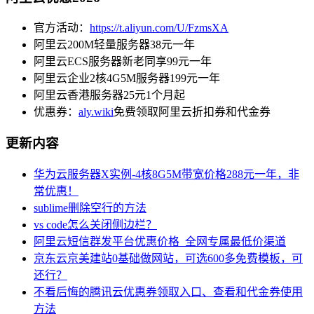
官方活动：
https://t.aliyun.com/U/FzmsXA
阿里云200M轻量服务器38元一年
阿里云ECS服务器新老同享99元一年
阿里云企业2核4G5M服务器199元一年
阿里云香港服务器25元1个月起
优惠券：
aly.wiki
免费领取阿里云折扣券和代金券
更新内容
华为云服务器X实例-4核8G5M带宽价格288元一年，非
常优惠！
sublime删除空行的方法
vs code怎么关闭侧边栏？
阿里云短信群发平台优惠价格_全网专属最低价渠道
京东云京美建站0基础做网站，可选600多免费模板，可
还行？
不看后悔的腾讯云优惠券领取入口、查看和代金券使用
方法