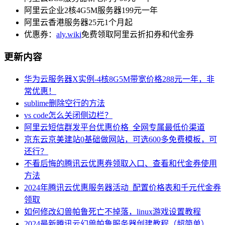
阿里云企业2核4G5M服务器199元一年
阿里云香港服务器25元1个月起
优惠券：
aly.wiki
免费领取阿里云折扣券和代金券
更新内容
华为云服务器X实例-4核8G5M带宽价格288元一年，非
常优惠！
sublime删除空行的方法
vs code怎么关闭侧边栏？
阿里云短信群发平台优惠价格_全网专属最低价渠道
京东云京美建站0基础做网站，可选600多免费模板，可
还行？
不看后悔的腾讯云优惠券领取入口、查看和代金券使用
方法
2024年腾讯云优惠服务器活动_配置价格表和千元代金券
领取
如何修改幻兽帕鲁死亡不掉落，linux游戏设置教程
2024最新腾讯云幻兽帕鲁服务器创建教程（超简单）