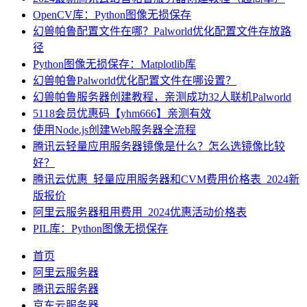
OpenCV库：Python图像无损保存
幻兽帕鲁配置文件在哪？Palworld优化配置文件存放路
径
Python图像无损保存：Matplotlib库
幻兽帕鲁Palworld优化配置文件在哪设置？
幻兽帕鲁服务器创建教程，亲测成功32人联机Palworld
5118会员优惠码【yhm666】亲测有效
使用Node.js创建Web服务器全流程
腾讯云轻量应用服务器镜像是什么？怎么选镜像比较
好？
腾讯云优惠_轻量应用服务器和CVM费用价格表_2024新
版报价
阿里云服务器租用费用_2024优惠活动价格表
PIL库：Python图像无损保存
首页
阿里云服务器
腾讯云服务器
京东云服务器