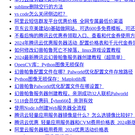
sublime删除空行的方法
vs code怎么关闭侧边栏？
阿里云短信群发平台优惠价格_全网专属最低价渠道
京东云京美建站0基础做网站，可选600多免费模板，可
不看后悔的腾讯云优惠券领取入口、查看和代金券使用方
2024年腾讯云优惠服务器活动_配置价格表和千元代金券
如何修改幻兽帕鲁死亡不掉落，linux游戏设置教程
2024最新腾讯云幻兽帕鲁服务器创建教程（超简单）
OpenCV库：Python图像无损保存
幻兽帕鲁配置文件在哪？Palworld优化配置文件存放路径
Python图像无损保存：Matplotlib库
幻兽帕鲁Palworld优化配置文件在哪设置？
幻兽帕鲁服务器创建教程，亲测成功32人联机Palworld
5118会员优惠码【yhm666】亲测有效
使用Node.js创建Web服务器全流程
腾讯云轻量应用服务器镜像是什么？怎么选镜像比较好？
腾讯云优惠_轻量应用服务器和CVM费用价格表_2024新
阿里云服务器租用费用_2024优惠活动价格表