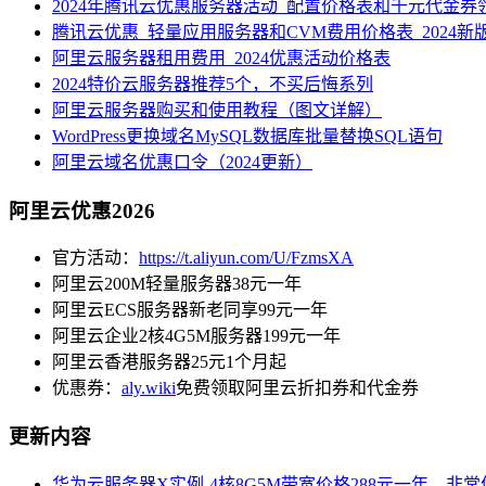
2024年腾讯云优惠服务器活动_配置价格表和千元代金券
腾讯云优惠_轻量应用服务器和CVM费用价格表_2024新
阿里云服务器租用费用_2024优惠活动价格表
2024特价云服务器推荐5个，不买后悔系列
阿里云服务器购买和使用教程（图文详解）
WordPress更换域名MySQL数据库批量替换SQL语句
阿里云域名优惠口令（2024更新）
阿里云优惠2026
官方活动：
https://t.aliyun.com/U/FzmsXA
阿里云200M轻量服务器38元一年
阿里云ECS服务器新老同享99元一年
阿里云企业2核4G5M服务器199元一年
阿里云香港服务器25元1个月起
优惠券：
aly.wiki
免费领取阿里云折扣券和代金券
更新内容
华为云服务器X实例-4核8G5M带宽价格288元一年，非