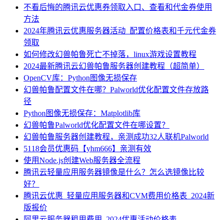
不看后悔的腾讯云优惠券领取入口、查看和代金券使用
方法
2024年腾讯云优惠服务器活动_配置价格表和千元代金券
领取
如何修改幻兽帕鲁死亡不掉落，linux游戏设置教程
2024最新腾讯云幻兽帕鲁服务器创建教程（超简单）
OpenCV库：Python图像无损保存
幻兽帕鲁配置文件在哪？Palworld优化配置文件存放路
径
Python图像无损保存：Matplotlib库
幻兽帕鲁Palworld优化配置文件在哪设置？
幻兽帕鲁服务器创建教程，亲测成功32人联机Palworld
5118会员优惠码【yhm666】亲测有效
使用Node.js创建Web服务器全流程
腾讯云轻量应用服务器镜像是什么？怎么选镜像比较
好？
腾讯云优惠_轻量应用服务器和CVM费用价格表_2024新
版报价
阿里云服务器租用费用_2024优惠活动价格表