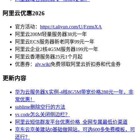
阿里云优惠2026
官方活动：
https://t.aliyun.com/U/FzmsXA
阿里云200M轻量服务器38元一年
阿里云ECS服务器新老同享99元一年
阿里云企业2核4G5M服务器199元一年
阿里云香港服务器25元1个月起
优惠券：
aly.wiki
免费领取阿里云折扣券和代金券
更新内容
华为云服务器X实例-4核8G5M带宽价格288元一年，非
常优惠！
sublime删除空行的方法
vs code怎么关闭侧边栏？
阿里云短信群发平台优惠价格_全网专属最低价渠道
京东云京美建站0基础做网站，可选600多免费模板，可
还行？