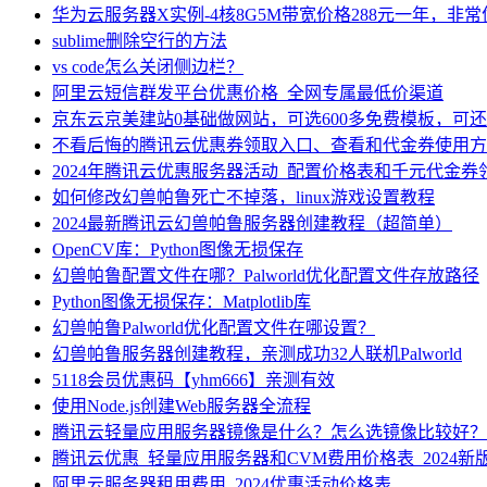
华为云服务器X实例-4核8G5M带宽价格288元一年，非
sublime删除空行的方法
vs code怎么关闭侧边栏？
阿里云短信群发平台优惠价格_全网专属最低价渠道
京东云京美建站0基础做网站，可选600多免费模板，可
不看后悔的腾讯云优惠券领取入口、查看和代金券使用方
2024年腾讯云优惠服务器活动_配置价格表和千元代金券
如何修改幻兽帕鲁死亡不掉落，linux游戏设置教程
2024最新腾讯云幻兽帕鲁服务器创建教程（超简单）
OpenCV库：Python图像无损保存
幻兽帕鲁配置文件在哪？Palworld优化配置文件存放路径
Python图像无损保存：Matplotlib库
幻兽帕鲁Palworld优化配置文件在哪设置？
幻兽帕鲁服务器创建教程，亲测成功32人联机Palworld
5118会员优惠码【yhm666】亲测有效
使用Node.js创建Web服务器全流程
腾讯云轻量应用服务器镜像是什么？怎么选镜像比较好？
腾讯云优惠_轻量应用服务器和CVM费用价格表_2024新
阿里云服务器租用费用_2024优惠活动价格表