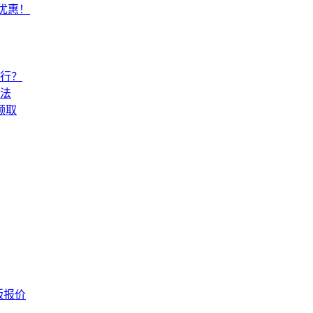
常优惠！
还行？
法
领取
版报价