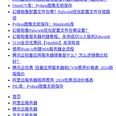
OpenCV库：Python图像无损保存
幻兽帕鲁配置文件在哪？Palworld优化配置文件存放路
径
Python图像无损保存：Matplotlib库
幻兽帕鲁Palworld优化配置文件在哪设置？
幻兽帕鲁服务器创建教程，亲测成功32人联机Palworld
5118会员优惠码【yhm666】亲测有效
使用Node.js创建Web服务器全流程
腾讯云轻量应用服务器镜像是什么？怎么选镜像比较
好？
腾讯云优惠_轻量应用服务器和CVM费用价格表_2024新
版报价
阿里云服务器租用费用_2024优惠活动价格表
PIL库：Python图像无损保存
首页
阿里云服务器
腾讯云服务器
京东云服务器