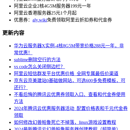
阿里云企业2核4G5M服务器199元一年
阿里云香港服务器25元1个月起
优惠券：
aly.wiki
免费领取阿里云折扣券和代金券
更新内容
华为云服务器X实例-4核8G5M带宽价格288元一年，非
常优惠！
sublime删除空行的方法
vs code怎么关闭侧边栏？
阿里云短信群发平台优惠价格_全网专属最低价渠道
京东云京美建站0基础做网站，可选600多免费模板，可
还行？
不看后悔的腾讯云优惠券领取入口、查看和代金券使用
方法
2024年腾讯云优惠服务器活动_配置价格表和千元代金券
领取
如何修改幻兽帕鲁死亡不掉落，linux游戏设置教程
2024最新腾讯云幻兽帕鲁服务器创建教程（超简单）