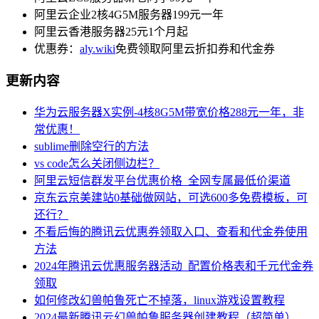
阿里云企业2核4G5M服务器199元一年
阿里云香港服务器25元1个月起
优惠券：
aly.wiki
免费领取阿里云折扣券和代金券
更新内容
华为云服务器X实例-4核8G5M带宽价格288元一年，非
常优惠！
sublime删除空行的方法
vs code怎么关闭侧边栏？
阿里云短信群发平台优惠价格_全网专属最低价渠道
京东云京美建站0基础做网站，可选600多免费模板，可
还行？
不看后悔的腾讯云优惠券领取入口、查看和代金券使用
方法
2024年腾讯云优惠服务器活动_配置价格表和千元代金券
领取
如何修改幻兽帕鲁死亡不掉落，linux游戏设置教程
2024最新腾讯云幻兽帕鲁服务器创建教程（超简单）