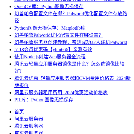
OpenCV库：Python图像无损保存
幻兽帕鲁配置文件在哪？Palworld优化配置文件存放路
径
Python图像无损保存：Matplotlib库
幻兽帕鲁Palworld优化配置文件在哪设置？
幻兽帕鲁服务器创建教程，亲测成功32人联机Palworld
5118会员优惠码【yhm666】亲测有效
使用Node.js创建Web服务器全流程
腾讯云轻量应用服务器镜像是什么？怎么选镜像比较
好？
腾讯云优惠_轻量应用服务器和CVM费用价格表_2024新
版报价
阿里云服务器租用费用_2024优惠活动价格表
PIL库：Python图像无损保存
首页
阿里云服务器
腾讯云服务器
京东云服务器