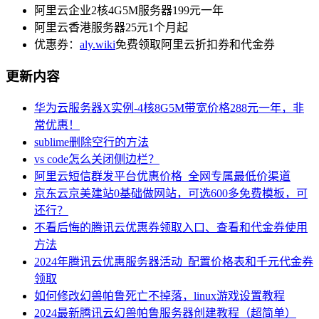
阿里云企业2核4G5M服务器199元一年
阿里云香港服务器25元1个月起
优惠券：
aly.wiki
免费领取阿里云折扣券和代金券
更新内容
华为云服务器X实例-4核8G5M带宽价格288元一年，非
常优惠！
sublime删除空行的方法
vs code怎么关闭侧边栏？
阿里云短信群发平台优惠价格_全网专属最低价渠道
京东云京美建站0基础做网站，可选600多免费模板，可
还行？
不看后悔的腾讯云优惠券领取入口、查看和代金券使用
方法
2024年腾讯云优惠服务器活动_配置价格表和千元代金券
领取
如何修改幻兽帕鲁死亡不掉落，linux游戏设置教程
2024最新腾讯云幻兽帕鲁服务器创建教程（超简单）