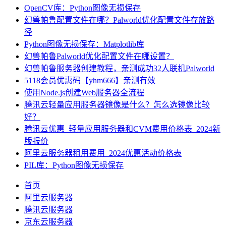
OpenCV库：Python图像无损保存
幻兽帕鲁配置文件在哪？Palworld优化配置文件存放路
径
Python图像无损保存：Matplotlib库
幻兽帕鲁Palworld优化配置文件在哪设置？
幻兽帕鲁服务器创建教程，亲测成功32人联机Palworld
5118会员优惠码【yhm666】亲测有效
使用Node.js创建Web服务器全流程
腾讯云轻量应用服务器镜像是什么？怎么选镜像比较
好？
腾讯云优惠_轻量应用服务器和CVM费用价格表_2024新
版报价
阿里云服务器租用费用_2024优惠活动价格表
PIL库：Python图像无损保存
首页
阿里云服务器
腾讯云服务器
京东云服务器