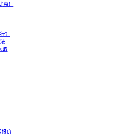
常优惠！
还行？
法
领取
版报价