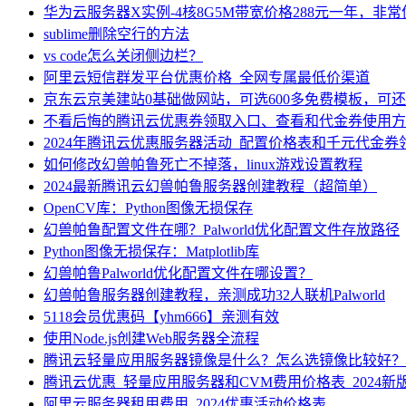
华为云服务器X实例-4核8G5M带宽价格288元一年，非
sublime删除空行的方法
vs code怎么关闭侧边栏？
阿里云短信群发平台优惠价格_全网专属最低价渠道
京东云京美建站0基础做网站，可选600多免费模板，可
不看后悔的腾讯云优惠券领取入口、查看和代金券使用方
2024年腾讯云优惠服务器活动_配置价格表和千元代金券
如何修改幻兽帕鲁死亡不掉落，linux游戏设置教程
2024最新腾讯云幻兽帕鲁服务器创建教程（超简单）
OpenCV库：Python图像无损保存
幻兽帕鲁配置文件在哪？Palworld优化配置文件存放路径
Python图像无损保存：Matplotlib库
幻兽帕鲁Palworld优化配置文件在哪设置？
幻兽帕鲁服务器创建教程，亲测成功32人联机Palworld
5118会员优惠码【yhm666】亲测有效
使用Node.js创建Web服务器全流程
腾讯云轻量应用服务器镜像是什么？怎么选镜像比较好？
腾讯云优惠_轻量应用服务器和CVM费用价格表_2024新
阿里云服务器租用费用_2024优惠活动价格表