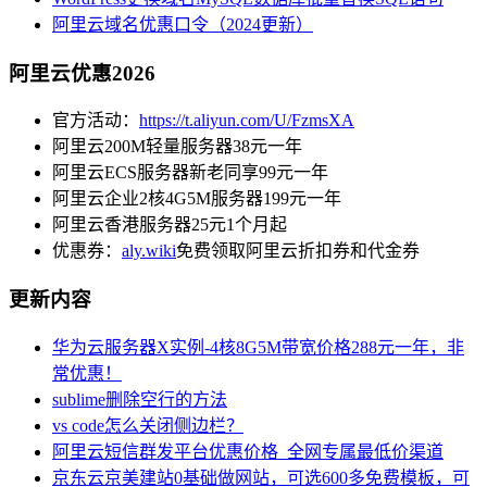
阿里云域名优惠口令（2024更新）
阿里云优惠2026
官方活动：
https://t.aliyun.com/U/FzmsXA
阿里云200M轻量服务器38元一年
阿里云ECS服务器新老同享99元一年
阿里云企业2核4G5M服务器199元一年
阿里云香港服务器25元1个月起
优惠券：
aly.wiki
免费领取阿里云折扣券和代金券
更新内容
华为云服务器X实例-4核8G5M带宽价格288元一年，非
常优惠！
sublime删除空行的方法
vs code怎么关闭侧边栏？
阿里云短信群发平台优惠价格_全网专属最低价渠道
京东云京美建站0基础做网站，可选600多免费模板，可