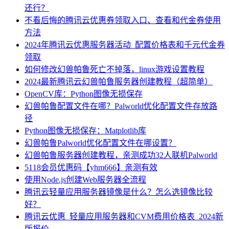
还行？
不看后悔的腾讯云优惠券领取入口、查看和代金券使用
方法
2024年腾讯云优惠服务器活动_配置价格表和千元代金券
领取
如何修改幻兽帕鲁死亡不掉落，linux游戏设置教程
2024最新腾讯云幻兽帕鲁服务器创建教程（超简单）
OpenCV库：Python图像无损保存
幻兽帕鲁配置文件在哪？Palworld优化配置文件存放路
径
Python图像无损保存：Matplotlib库
幻兽帕鲁Palworld优化配置文件在哪设置？
幻兽帕鲁服务器创建教程，亲测成功32人联机Palworld
5118会员优惠码【yhm666】亲测有效
使用Node.js创建Web服务器全流程
腾讯云轻量应用服务器镜像是什么？怎么选镜像比较
好？
腾讯云优惠_轻量应用服务器和CVM费用价格表_2024新
版报价