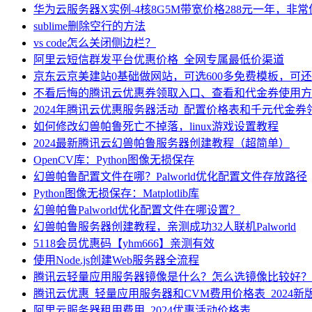
华为云服务器X实例-4核8G5M带宽价格288元一年，非
sublime删除空行的方法
vs code怎么关闭侧边栏？
阿里云短信群发平台优惠价格_全网专属最低价渠道
京东云京美建站0基础做网站，可选600多免费模板，可
不看后悔的腾讯云优惠券领取入口、查看和代金券使用方
2024年腾讯云优惠服务器活动_配置价格表和千元代金券
如何修改幻兽帕鲁死亡不掉落，linux游戏设置教程
2024最新腾讯云幻兽帕鲁服务器创建教程（超简单）
OpenCV库：Python图像无损保存
幻兽帕鲁配置文件在哪？Palworld优化配置文件存放路径
Python图像无损保存：Matplotlib库
幻兽帕鲁Palworld优化配置文件在哪设置？
幻兽帕鲁服务器创建教程，亲测成功32人联机Palworld
5118会员优惠码【yhm666】亲测有效
使用Node.js创建Web服务器全流程
腾讯云轻量应用服务器镜像是什么？怎么选镜像比较好？
腾讯云优惠_轻量应用服务器和CVM费用价格表_2024新
阿里云服务器租用费用_2024优惠活动价格表