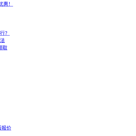
常优惠！
还行？
法
领取
版报价