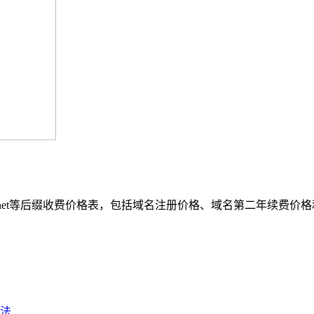
n、net等后缀收费价格表，包括域名注册价格、域名第二年续费价
法