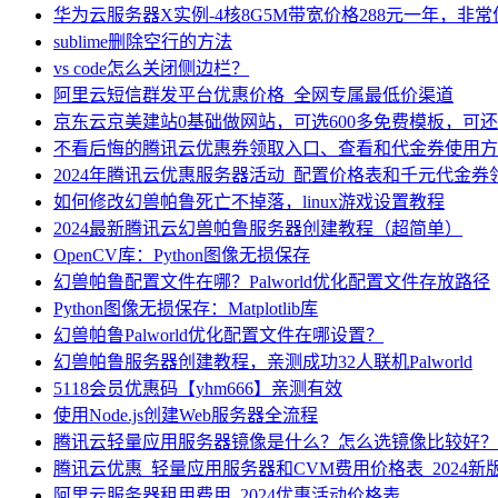
华为云服务器X实例-4核8G5M带宽价格288元一年，非
sublime删除空行的方法
vs code怎么关闭侧边栏？
阿里云短信群发平台优惠价格_全网专属最低价渠道
京东云京美建站0基础做网站，可选600多免费模板，可
不看后悔的腾讯云优惠券领取入口、查看和代金券使用方
2024年腾讯云优惠服务器活动_配置价格表和千元代金券
如何修改幻兽帕鲁死亡不掉落，linux游戏设置教程
2024最新腾讯云幻兽帕鲁服务器创建教程（超简单）
OpenCV库：Python图像无损保存
幻兽帕鲁配置文件在哪？Palworld优化配置文件存放路径
Python图像无损保存：Matplotlib库
幻兽帕鲁Palworld优化配置文件在哪设置？
幻兽帕鲁服务器创建教程，亲测成功32人联机Palworld
5118会员优惠码【yhm666】亲测有效
使用Node.js创建Web服务器全流程
腾讯云轻量应用服务器镜像是什么？怎么选镜像比较好？
腾讯云优惠_轻量应用服务器和CVM费用价格表_2024新
阿里云服务器租用费用_2024优惠活动价格表