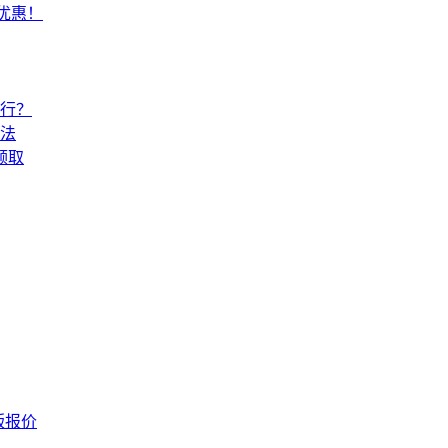
常优惠！
还行？
法
领取
版报价