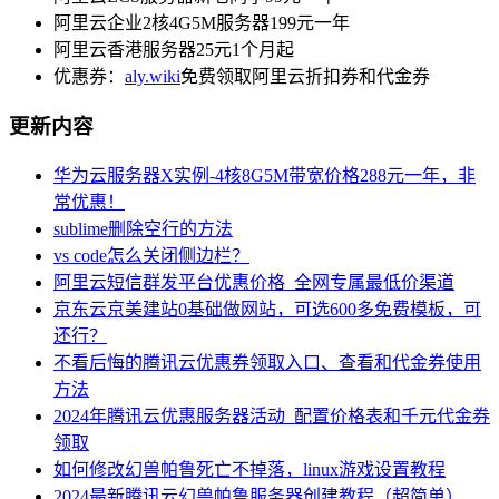
阿里云企业2核4G5M服务器199元一年
阿里云香港服务器25元1个月起
优惠券：
aly.wiki
免费领取阿里云折扣券和代金券
更新内容
华为云服务器X实例-4核8G5M带宽价格288元一年，非
常优惠！
sublime删除空行的方法
vs code怎么关闭侧边栏？
阿里云短信群发平台优惠价格_全网专属最低价渠道
京东云京美建站0基础做网站，可选600多免费模板，可
还行？
不看后悔的腾讯云优惠券领取入口、查看和代金券使用
方法
2024年腾讯云优惠服务器活动_配置价格表和千元代金券
领取
如何修改幻兽帕鲁死亡不掉落，linux游戏设置教程
2024最新腾讯云幻兽帕鲁服务器创建教程（超简单）