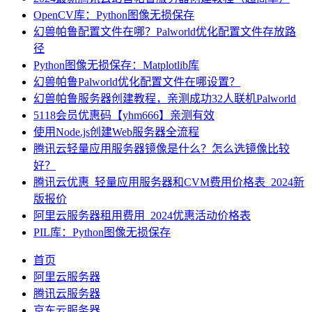
OpenCV库：Python图像无损保存
幻兽帕鲁配置文件在哪？Palworld优化配置文件存放路
径
Python图像无损保存：Matplotlib库
幻兽帕鲁Palworld优化配置文件在哪设置？
幻兽帕鲁服务器创建教程，亲测成功32人联机Palworld
5118会员优惠码【yhm666】亲测有效
使用Node.js创建Web服务器全流程
腾讯云轻量应用服务器镜像是什么？怎么选镜像比较
好？
腾讯云优惠_轻量应用服务器和CVM费用价格表_2024新
版报价
阿里云服务器租用费用_2024优惠活动价格表
PIL库：Python图像无损保存
首页
阿里云服务器
腾讯云服务器
京东云服务器