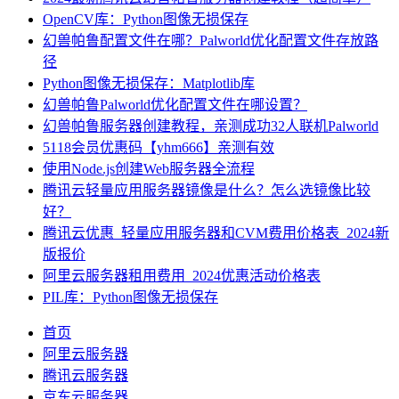
OpenCV库：Python图像无损保存
幻兽帕鲁配置文件在哪？Palworld优化配置文件存放路
径
Python图像无损保存：Matplotlib库
幻兽帕鲁Palworld优化配置文件在哪设置？
幻兽帕鲁服务器创建教程，亲测成功32人联机Palworld
5118会员优惠码【yhm666】亲测有效
使用Node.js创建Web服务器全流程
腾讯云轻量应用服务器镜像是什么？怎么选镜像比较
好？
腾讯云优惠_轻量应用服务器和CVM费用价格表_2024新
版报价
阿里云服务器租用费用_2024优惠活动价格表
PIL库：Python图像无损保存
首页
阿里云服务器
腾讯云服务器
京东云服务器