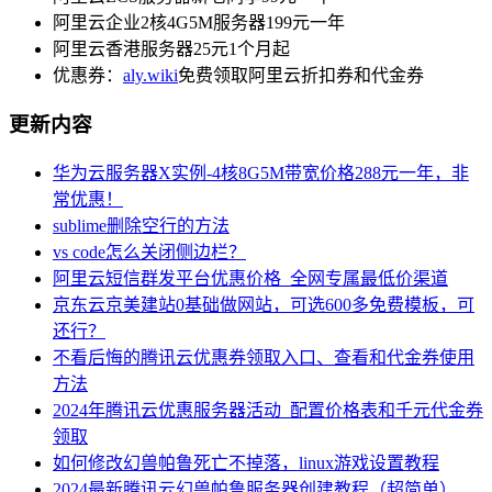
阿里云企业2核4G5M服务器199元一年
阿里云香港服务器25元1个月起
优惠券：
aly.wiki
免费领取阿里云折扣券和代金券
更新内容
华为云服务器X实例-4核8G5M带宽价格288元一年，非
常优惠！
sublime删除空行的方法
vs code怎么关闭侧边栏？
阿里云短信群发平台优惠价格_全网专属最低价渠道
京东云京美建站0基础做网站，可选600多免费模板，可
还行？
不看后悔的腾讯云优惠券领取入口、查看和代金券使用
方法
2024年腾讯云优惠服务器活动_配置价格表和千元代金券
领取
如何修改幻兽帕鲁死亡不掉落，linux游戏设置教程
2024最新腾讯云幻兽帕鲁服务器创建教程（超简单）